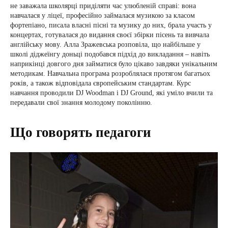
не заважала школярці приділяти час улюбленій справі: вона
навчалася у ліцеї, професійно займалася музикою за класом
фортепіано, писала власні пісні та музику до них, брала участь у
концертах, готувалася до видання своєї збірки пісень та вивчала
англійську мову. Алла Зражевська розповіла, що найбільше у
школі діджеїнгу доньці подобався підхід до викладання – навіть
наприкінці довгого дня займатися було цікаво завдяки унікальним
методикам. Навчальна програма розроблялася протягом багатьох
років, а також відповідала європейським стандартам. Курс
навчання проводили DJ Woodman і DJ Ground, які уміло вчили та
передавали свої знання молодому поколінню.
Що говорять педагоги