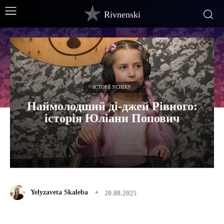
Rivnenski
ІСТОРІЇ УСПІХУ
Наймолодший ді-джей Рівного:
історія Юліани Попович
Yelyzaveta Skaleba
20.08.2025