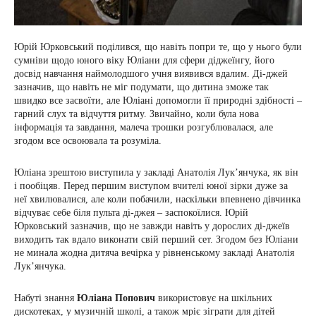
Юрій Юрковський поділився, що навіть попри те, що у нього були
сумніви щодо юного віку Юліани для сфери діджеїнгу, його
досвід навчання наймолодшого учня виявився вдалим. Ді-джей
зазначив, що навіть не міг подумати, що дитина зможе так
швидко все засвоїти, але Юліані допомогли її природні здібності –
гарний слух та відчуття ритму. Звичайно, коли була нова
інформація та завдання, малеча трошки розгублювалася, але
згодом все освоювала та розуміла.
Юліана зрештою виступила у закладі Анатолія Лук’янчука, як він
і пообіцяв. Перед першим виступом вчителі юної зірки дуже за
неї хвилювалися, але коли побачили, наскільки впевнено дівчинка
відчуває себе біля пульта ді-джея – заспокоїлися. Юрій
Юрковський зазначив, що не завжди навіть у дорослих ді-джеїв
виходить так вдало виконати свій перший сет. Згодом без Юліани
не минала жодна дитяча вечірка у рівненському закладі Анатолія
Лук’янчука.
Набуті знання
Юліана Попович
використовує на шкільних
дискотеках, у музичній школі, а також мріє зіграти для дітей