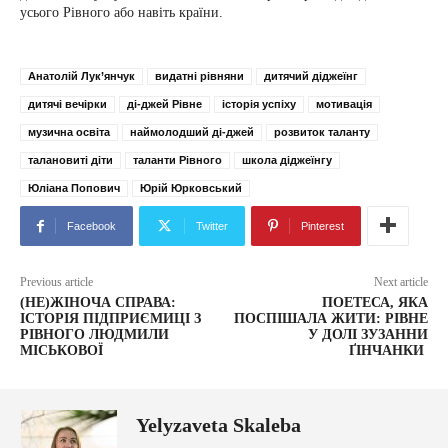
усього Рівного або навіть країни.
Анатолій Лук’янчук
видатні рівняни
дитячий діджеїнг
дитячі вечірки
ді-джей Рівне
історія успіху
мотивація
музична освіта
наймолодший ді-джей
розвиток таланту
талановиті діти
таланти Рівного
школа діджеїнгу
Юліана Попович
Юрій Юрковський
Facebook
Twitter
Pinterest
Previous article
Next article
(НЕ)ЖІНОЧА СПРАВА:
ПОЕТЕСА, ЯКА
ІСТОРІЯ ПІДПРИЄМИЦІ З
ПОСПІШАЛА ЖИТИ: РІВНЕ
РІВНОГО ЛЮДМИЛИ
У ДОЛІ ЗУЗАННИ
МІСЬКОВОЇ
ҐІНЧАНКИ
Yelyzaveta Skaleba