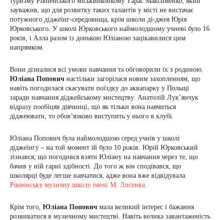
туризму Рівненського міськвиконкому Тарас Максименко, який
зауважив, що для розвитку таких талантів у місті не вистачає
потужного діджеїнг-середовища, крім школи ді-джея Юрія
Юрковського. У школі Юрковського наймолодшому учневі було 16
років, і Алла разом із донькою Юліаною зацікавилися цим
напрямком.
Вони дізналися всі умови навчання та обговорили їх з родиною.
Юліана Попович
настільки загорілася новим захопленням, що
навіть погодилася скасувати поїздку до аквапарку у Польщі
заради навчання діджейському мистецтву. Анатолій Лук’янчук
відразу пообіцяв дівчинці, що як тільки вона навчиться
діджеювати, то обов’язково виступить у нього в клубі.
Юліана Попович була наймолодшою серед учнів у школі
діджеїнгу – на той момент їй було 10 років. Юрій Юрковський
зізнався, що погодився взяти Юліану на навчання через те, що
бачив у ній гарні здібності. До того ж він сподівався, що
школярці буде легше навчатися, адже вона вже відвідувала
Рівненську музичну школу імені М. Лисенка.
Крім того,
Юліана Попович
мала великий інтерес і бажання
розвиватися в музичному мистецтві. Навіть велика завантаженість