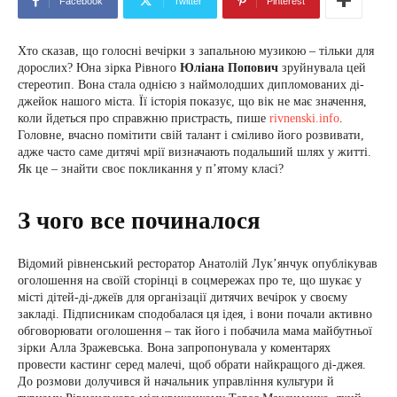
Facebook
Twitter
Pinterest
Хто сказав, що голосні вечірки з запальною музикою – тільки для
дорослих? Юна зірка Рівного
Юліана Попович
зруйнувала цей
стереотип. Вона стала однією з наймолодших дипломованих ді-
джейок нашого міста. Її історія показує, що вік не має значення,
коли йдеться про справжню пристрасть, пише
rivnenski.info
.
Головне, вчасно помітити свій талант і сміливо його розвивати,
адже часто саме дитячі мрії визначають подальший шлях у житті.
Як це – знайти своє покликання у п’ятому класі?
З чого все починалося
Відомий рівненський ресторатор Анатолій Лук’янчук опублікував
оголошення на своїй сторінці в соцмережах про те, що шукає у
місті дітей-ді-джеїв для організації дитячих вечірок у своєму
закладі. Підписникам сподобалася ця ідея, і вони почали активно
обговорювати оголошення – так його і побачила мама майбутньої
зірки Алла Зражевська. Вона запропонувала у коментарях
провести кастинг серед малечі, щоб обрати найкращого ді-джея.
До розмови долучився й начальник управління культури й