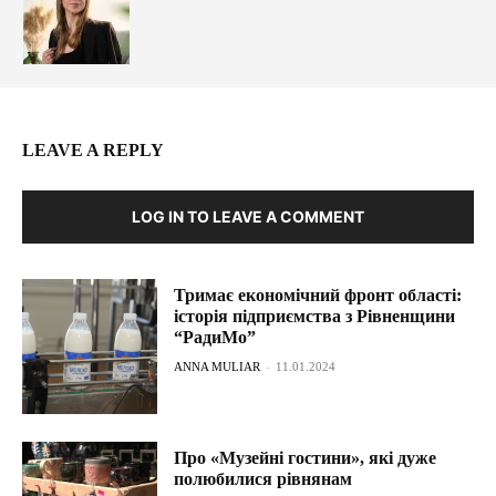
LEAVE A REPLY
LOG IN TO LEAVE A COMMENT
Тримає економічний фронт області:
історія підприємства з Рівненщини
“РадиМо”
ANNA MULIAR
-
11.01.2024
Про «Музейні гостини», які дуже
полюбилися рівнянам