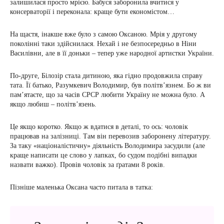
залишилася просто мрією. Бабуся заборонила вчитися у
консерваторії і переконала: краще бути економістом…
На щастя, інакше вже було з самою Оксаною. Мрія у другому
поколінні таки здійснилася. Нехай і не безпосередньо в Ніни
Василівни, але в її доньки – тепер уже народної артистки України.
По-друге, Білозір стала дитиною, яка гідно продовжила справу
тата. Її батько, Разумкевич Володимир, був політв’язнем. Бо ж ви
пам’ятаєте, що за часів СРСР любити Україну не можна було. А
якщо любиш – політв’язень.
Це якщо коротко. Якщо ж вдатися в деталі, то ось: чоловік
працював на залізниці. Там він перевозив заборонену літературу.
За таку «націоналістичну» діяльність Володимира засудили (але
краще написати це слово у лапках, бо судом подібні випадки
назвати важко). Провів чоловік за ґратами 8 років.
Пізніше маленька Оксана часто питала в татка: