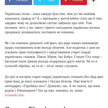
Facebook
Twitter
Pinterest
Українська пісня – вона завжди була тим, чим усі ми неабияк
пишалися, правда ж? А з приходом у життя війни стала ще й тим,
завдяки чому не дозволяємо світові забувати про себе. Тож
питання, чого у час такого гіркого сьогодення українська музика
продовжує розвиватися, поставати не повинне.
Як і не повинен дивувати той факт, що ряди наших виконавців
щораз поповнюють нові молоді обличчя. Але водночас з цим не
згасають зірки популярності і представників старої гвардії
українських співаків. Павло Зібров, Іво Бобул, Степан Гіга тощо –
багатьом їхнім трекам молодь подарувала друге життя. Чи то в
сучасній обробці, чи то ні – пісні знову слухають.
До цієї ж когорти старої гвардії українських співаків (без будь-якої
прив’язки до віку) належить і Оксана Білозір. Пам’ятаєте її
легендарну «Горобину ніч»? Думаємо, так. А чи знаєте, що вона
родом з Рівненщини? Ось це вже, напевно, ні, пише
rivnenski.info
.