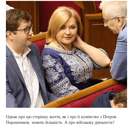
Однак про цю сторінку життя, як і про її кумівство з Петром
Порошенком, знають більшість. А про військову діяльність?