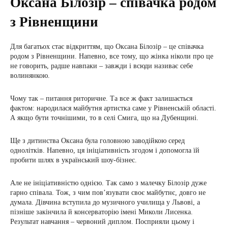
Оксана Білозір – співачка родом
з Рівненщини
Для багатьох стає відкриттям, що Оксана Білозір – це співачка
родом з Рівненщини. Напевно, все тому, що жінка ніколи про це
не говорить, радше навпаки – завжди і всюди називає себе
волинянкою.
Чому так – питання риторичне. Та все ж факт залишається
фактом: народилася майбутня артистка саме у Рівненській області.
А якщо бути точнішими, то в селі Смига, що на Дубенщині.
Ще з дитинства Оксана була головною заводійкою серед
однолітків. Напевно, ця ініціативність згодом і допомогла їй
пробити шлях в український шоу-бізнес.
Але не ініціативністю однією. Так само з малечку Білозір дуже
гарно співала. Тож, з чим пов’язувати своє майбутнє, довго не
думала. Дівчина вступила до музичного училища у Львові, а
пізніше закінчила й консерваторію імені Миколи Лисенка.
Результат навчання – червоний диплом. Посприяли цьому і