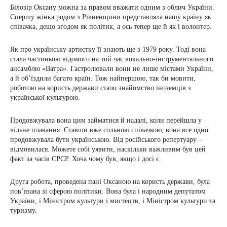
Білозір Оксану можна за правом вважати одним з облич України.
Спершу жінка родом з Рівненщини представляла нашу країну як
співачка, дещо згодом як політик, а ось тепер ще й як і волонтер.
Як про українську артистку її знають ще з 1979 року. Тоді вона
стала частинкою відомого на той час вокально-інструментального
ансамблю «Ватра». Гастролювали вони не лише містами України,
а й об’їздили багато країн. Тож найпершою, так би мовити,
роботою на користь держави стало знайомство іноземців з
української культурою.
Продовжувала вона цим займатися й надалі, коли перейшла у
вільне плавання. Ставши вже сольною співачкою, вона все одно
продовжувала бути українською. Від російського репертуару –
відмовилася. Можете собі уявити, наскільки важливим був цей
факт за часів СРСР. Хоча чому був, якщо і досі є.
Друга робота, проведена пані Оксаною на користь держави, була
пов’язана зі сферою політики. Вона була і народним депутатом
України, і Міністром культури і мистецтв, і Міністром культури та
туризму.