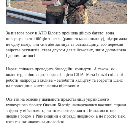
За півтора року в АТО Білозір пройшла дійсно багато: вона
повернула сотні бійців з пекла (рашистського полону), підтримала
не одну маму, чий син або загинув за Батьківщину, або пережив
звірства окупантів, стала другом для військових, яким допомагала
і допомагає досі.
Наразі співачка проводить благодійні концерти. А також, як
волонтер, співпрацює з організацією США. Мета їхньої спільної
роботи напрочуд важлива – запобігти каліцтву та зберегти шанс
на повноцінне життя нашим військовим.
Ось так на основну діяльність представниці українського
культурного фронту Оксани Білозір нашарувалися важливі справи
з фронту військового, чи то волонтерського. Пишаємося, що
людина родом з Рівненщини є справді людиною, а не просто тією,
кого так називають за аналогією…