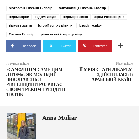
біографія Оксани Білозір
виконавиця Оксана Білозір
відомі зірки
відомі люди
відомі рівняни
зірки Рівненщини
зіркове життя
історії успіху рівнян
історія успіху
Оксана Білозір
рівненські історії успіху
Facebook
Twitter
Pinterest
Previous article
Next article
«САМОЛІТОМ САМЕ ЦИМ
ЇЇ МРІЯ СТАТИ ЛІКАРЕМ
ЛІТОМ»: ЯК МОЛОДИЙ
ЗДІЙСНИЛАСЬ В
ВИКОНАВЕЦЬ З
АРАБСЬКІЙ КРАЇНІ
РІВНЕНЩИНИ РОЗРИВАЄ
СВОЇМ ТРЕКОМ ТРЕНДИ В
TIKTOK
Anna Muliar