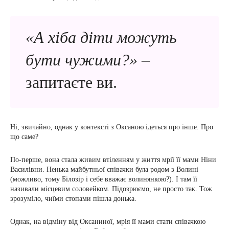
«А хіба діти можуть
бути чужими?»
–
запитаєте ви.
Ні, звичайно, однак у контексті з Оксаною ідеться про інше. Про
що саме?
По-перше, вона стала живим втіленням у життя мрії її мами Ніни
Василівни. Ненька майбутньої співачки була родом з Волині
(можливо, тому Білозір і себе вважає волинянкою?). І там її
називали місцевим соловейком. Підозрюємо, не просто так. Тож
зрозуміло, чиїми стопами пішла донька.
Однак, на відміну від Оксаниної, мрія її мами стати співачкою