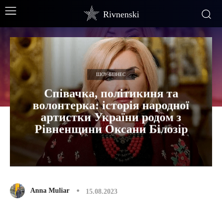
Rivnenski
ШОУ-БІЗНЕС
Співачка, політикиня та
волонтерка: історія народної
артистки України родом з
Рівненщини Оксани Білозір
Anna Muliar
15.08.2023