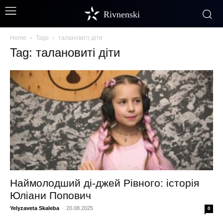
Rivnenski
Home
Tags
талановиті діти
Tag: талановиті діти
Наймолодший ді-джей Рівного: історія
Юліани Попович
Yelyzaveta Skaleba
-
20.08.2025
0