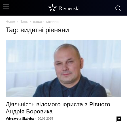
Rivnenski
Home
Tags
видатні рівняни
Tag: видатні рівняни
Діяльність відомого юриста з Рівного
Андрія Боровика
Yelyzaveta Skaleba
-
20.08.2025
0