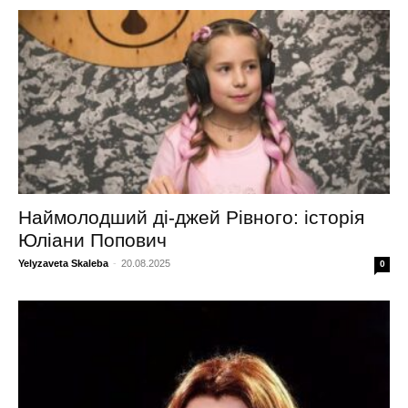
Наймолодший ді-джей Рівного: історія
Юліани Попович
Yelyzaveta Skaleba
-
20.08.2025
0