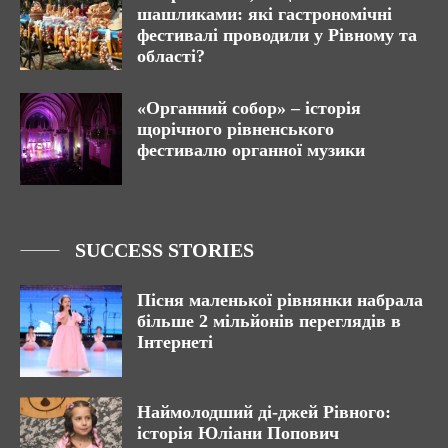
шашликами: які гастрономічні
фестивалі проводили у Рівному та
області?
«Органний собор» – історія
щорічного рівненського
фестивалю органної музики
SUCCESS STORIES
Пісня маленької рівнянки набрала
більше 2 мільйонів переглядів в
Інтернеті
Наймолодший ді-джей Рівного:
історія Юліани Попович