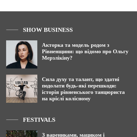
SHOW BUSINESS
Акторка та модель родом з
Рівненщини: що відомо про Ольгу
Мерзлікіну?
Сила духу та талант, що здатні
подолати будь-які перешкоди:
історія рівненського танцюриста
на кріслі колісному
FESTIVALS
З варениками, мациком і