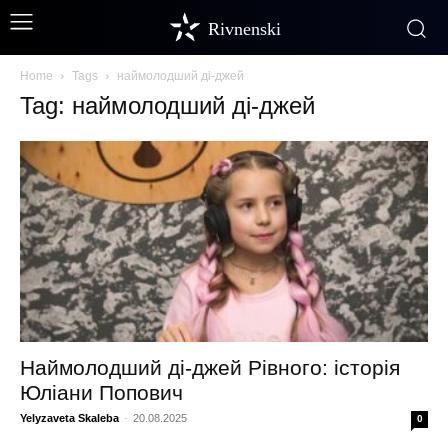
Rivnenski
Home
Tags
наймолодший ді-джей
Tag: наймолодший ді-джей
Наймолодший ді-джей Рівного: історія
Юліани Попович
Yelyzaveta Skaleba
-
20.08.2025
0