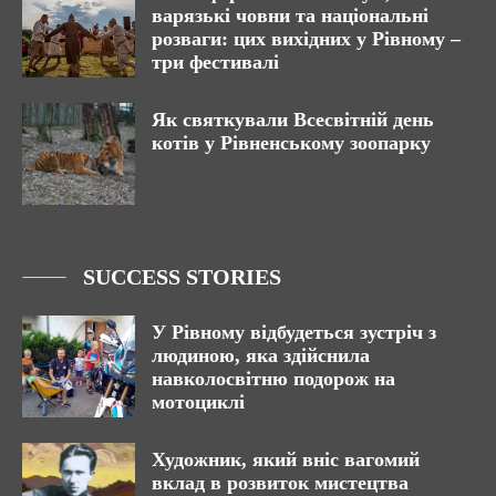
варязькі човни та національні
розваги: цих вихідних у Рівному –
три фестивалі
Як святкували Всесвітній день
котів у Рівненському зоопарку
SUCCESS STORIES
У Рівному відбудеться зустріч з
людиною, яка здійснила
навколосвітню подорож на
мотоциклі
Художник, який вніс вагомий
вклад в розвиток мистецтва