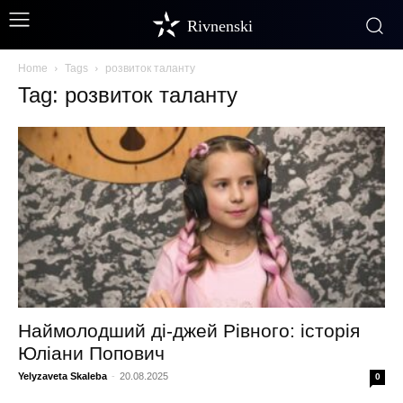
Rivnenski
Home
Tags
розвиток таланту
Tag: розвиток таланту
Наймолодший ді-джей Рівного: історія
Юліани Попович
Yelyzaveta Skaleba
-
20.08.2025
0