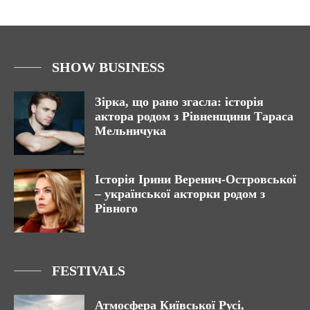
SHOW BUSINESS
Зірка, що рано згасла: історія
актора родом з Рівненщини Тараса
Мельничука
Історія Ірини Веренич-Островської
– української акторки родом з
Рівного
FESTIVALS
Атмосфера Київської Русі,