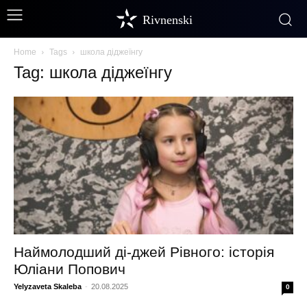
Rivnenski
Home
Tags
школа діджеїнгу
Tag: школа діджеїнгу
Наймолодший ді-джей Рівного: історія
Юліани Попович
Yelyzaveta Skaleba
-
20.08.2025
0