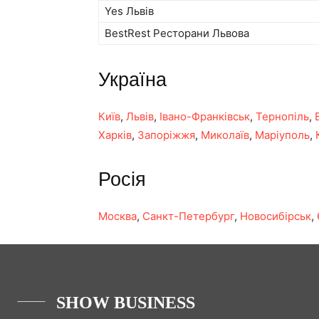
Yes Львів
BestRest Ресторани Львова
Україна
Київ
,
Львів
,
Івано-Франківськ
,
Тернопіль
,
Харків
,
Запоріжжя
,
Миколаїв
,
Маріуполь
,
Росія
Москва
,
Санкт-Петербург
,
Новосибірськ
,
SHOW BUSINESS