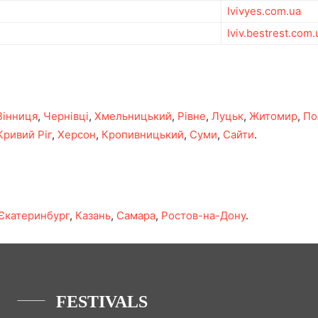
lvivyes.com.ua
lviv.bestrest.com.
Вінниця
,
Чернівці
,
Хмельницький
,
Рівне
,
Луцьк
,
Житомир
,
По
Кривий Ріг
,
Херсон
,
Кропивницький
,
Суми
,
Сайти
.
Єкатеринбург
,
Казань
,
Самара
,
Ростов-на-Дону
.
FESTIVALS