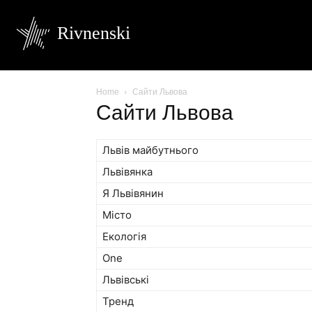
Rivnenski
Home
Сайти Львова
Сайти Львова
Львів майбутнього
Львівянка
Я Львівянин
Місто
Екологія
One
Львівські
Тренд