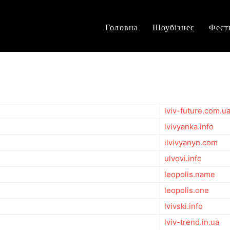
Головна
Шоубізнес
Фест
lviv-future.com.u
lvivyanka.info
ilvivyanyn.com
ulvovi.info
leopolis.name
leopolis.one
lvivski.info
lviv-trend.in.ua