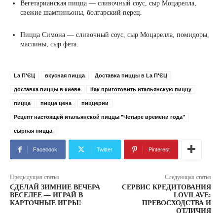
Вегетарианская пицца ― сливочный соус, сыр Моцарелла,
свежие шампиньоны, болгарский перец.
Пицца Симона ― сливочный соус, сыр Моцарелла, помидоры,
маслины, сыр фета.
La П'ЄЦ
вкусная пицца
Доставка пиццы в La П'ЄЦ
доставка пиццы в киеве
Как приготовить итальянскую пиццу
пицца
пицца цена
пиццерии
Рецепт настоящей итальянской пиццы "Четыре времени года"
сырная пицца
Facebook
Twitter
Pinterest
Предыдущая статья
Следующая статья
СДЕЛАЙ ЗИМНИЕ ВЕЧЕРА
СЕРВИС КРЕДИТОВАНИЯ
ВЕСЕЛЕЕ — ИГРАЙ В
LOVILAVE:
КАРТОЧНЫЕ ИГРЫ!
ПРЕВОСХОДСТВА И
ОТЛИЧИЯ