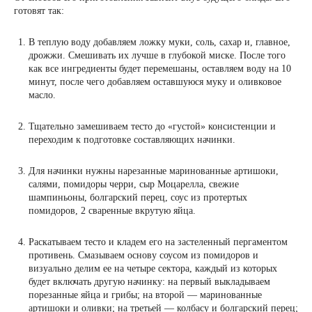
готовят так:
В теплую воду добавляем ложку муки, соль, сахар и, главное,
дрожжи. Смешивать их лучше в глубокой миске. После того
как все ингредиенты будет перемешаны, оставляем воду на 10
минут, после чего добавляем оставшуюся муку и оливковое
масло.
Тщательно замешиваем тесто до «густой» консистенции и
переходим к подготовке составляющих начинки.
Для начинки нужны нарезанные маринованные артишоки,
салями, помидоры черри, сыр Моцарелла, свежие
шампиньоны, болгарский перец, соус из протертых
помидоров, 2 сваренные вкрутую яйца.
Раскатываем тесто и кладем его на застеленный пергаментом
противень. Смазываем основу соусом из помидоров и
визуально делим ее на четыре сектора, каждый из которых
будет включать другую начинку: на первый выкладываем
порезанные яйца и грибы; на второй ― маринованные
артишоки и оливки; на третьей ― колбасу и болгарский перец;