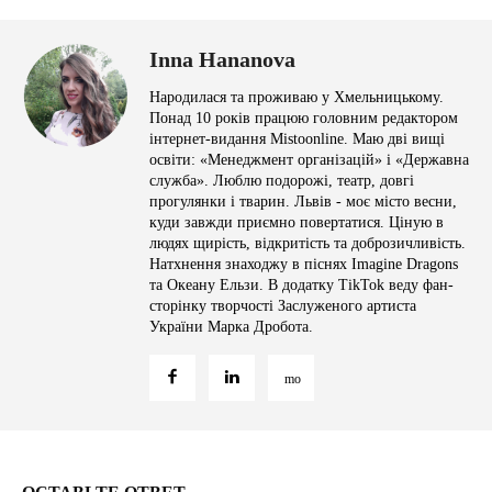
Inna Hananova
Народилася та проживаю у Хмельницькому.
Понад 10 років працюю головним редактором
інтернет-видання Mistoonline. Маю дві вищі
освіти: «Менеджмент організацій» і «Державна
служба». Люблю подорожі, театр, довгі
прогулянки і тварин. Львів - моє місто весни,
куди завжди приємно повертатися. Ціную в
людях щирість, відкритість та доброзичливість.
Натхнення знаходжу в піснях Imagine Dragons
та Океану Ельзи. В додатку TikTok веду фан-
сторінку творчості Заслуженого артиста
України Марка Дробота.