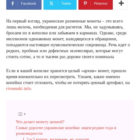
Facebook
Twitter
Pinterest
На первый взгляд, украинские разменные монеты – это всего
лишь мелочь, необходимая для расчетов. Мы, не задумываясь,
бросаем их в копилки или забываем в карманах. Однако, среди
миллионов одинаковых монет, находящихся в обращении,
попадаются настоящие нумизматические сокровища. Речь идет о
редких, пробных или дефектных экземплярах, которые могут
стоить сотни, а то и тысячи раз дороже своего номинала.
Если в вашей копилке хранится целый «архив» монет, пришло
время внимательно их пересмотреть. Узнаем, какие именно
копейки стоит отложить, чтобы не потерять ценный артефакт, на
rivnenski.info
.
Что делает монету ценной?
Самые дорогие украинские копейки: ищем редкие года и
разновидности
1, 2 и 5 копеек: маленькие, но дорогие