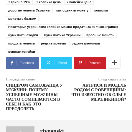
1 гривна 1992
1 копейка цена
2 копейки цена
дорогие монеты Украины
как оценить монету
копилка
монеты с браком
Некоторые украинские копейки можно продать за 30 тысяч гривен
нумизмат находки
Нумизматика Украины
пробные монеты
продать монеты
редкие монеты
редкие штемпеля
ценные копейки
Facebook
Twitter
Pinterest
Предыдущая статья
Следующая статья
СИНДРОМ САМОЗВАНЦА У
АКТРИСА И МОДЕЛЬ
МУЖЧИН: ПОЧЕМУ
РОДОМ С РОВЕНЩИНЫ:
УСПЕШНЫЕ МУЖЧИНЫ
ЧТО ИЗВЕСТНО ОБ ОЛЬГЕ
ЧАСТО СОМНЕВАЮТСЯ В
МЕРЗЛИКИНОЙ?
СЕБЕ И КАК ЭТО
ПРЕОДОЛЕТЬ
rivnenski