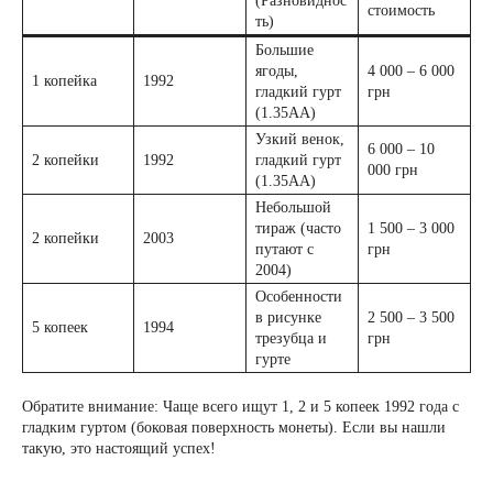
(Разновиднос
стоимость
ть)
Большие
ягоды,
4 000 – 6 000
1 копейка
1992
гладкий гурт
грн
(1.35АА)
Узкий венок,
6 000 – 10
2 копейки
1992
гладкий гурт
000 грн
(1.35АА)
Небольшой
тираж (часто
1 500 – 3 000
2 копейки
2003
путают с
грн
2004)
Особенности
в рисунке
2 500 – 3 500
5 копеек
1994
трезубца и
грн
гурте
Обратите внимание: Чаще всего ищут 1, 2 и 5 копеек 1992 года с
гладким гуртом (боковая поверхность монеты). Если вы нашли
такую, это настоящий успех!