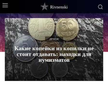
Rivnenski
ДРУГОЕ
Какие копейки из копилки не
стоит отдавать: находки для
нумизматов