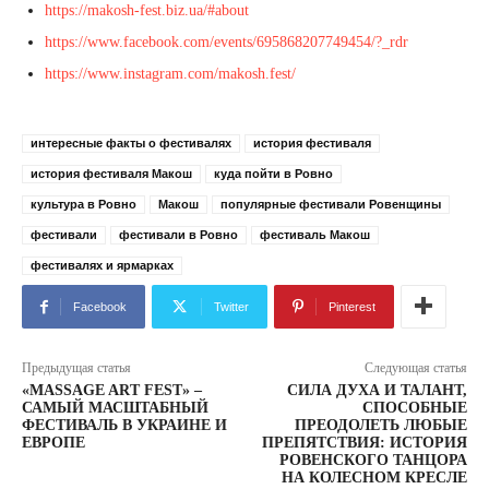
https://makosh-fest.biz.ua/#about
https://www.facebook.com/events/695868207749454/?_rdr
https://www.instagram.com/makosh.fest/
интересные факты о фестивалях
история фестиваля
история фестиваля Макош
куда пойти в Ровно
культура в Ровно
Макош
популярные фестивали Ровенщины
фестивали
фестивали в Ровно
фестиваль Макош
фестивалях и ярмарках
Facebook
Twitter
Pinterest
Предыдущая статья
Следующая статья
«MASSAGE ART FEST» –
СИЛА ДУХА И ТАЛАНТ,
САМЫЙ МАСШТАБНЫЙ
СПОСОБНЫЕ
ФЕСТИВАЛЬ В УКРАИНЕ И
ПРЕОДОЛЕТЬ ЛЮБЫЕ
ЕВРОПЕ
ПРЕПЯТСТВИЯ: ИСТОРИЯ
РОВЕНСКОГО ТАНЦОРА
НА КОЛЕСНОМ КРЕСЛЕ