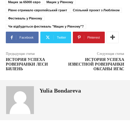
Мацик за 65000 євро
Мацик у Рівному
Рівне отримало європейський грант
Спільний проект з Любліном
Фестиваль у Рівному
Чи відбудеться фестиваль "Мацик у Рівному"?
Facebook
Twitter
Pinterest
Предыдущая статья
Следующая статья
ИСТОРИЯ УСПЕХА
ИСТОРИЯ УСПЕХА
РОВЕНЧАНКИ ЛЕСИ
ИЗВЕСТНОЙ РОВЕНЧАНКИ
БИЛЕНЬ
ОКСАНЫ ИГАС
Yulia Bondareva