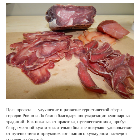
Цель проекта — улучшение и развитие туристической сферы
городов Ровно и Люблина благодаря популяризации кулинарных
традиций. Как показывает практика, путешественники, пробуя
блюда местной кухни значительно больше получают удовольствие
от путешествия и приумножают знания о культурном наследии
городов и областей.