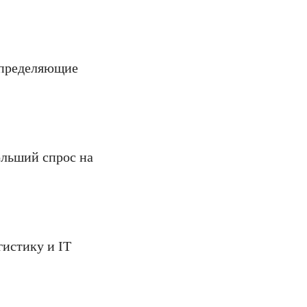
 определяющие
ольший спрос на
гистику и IT