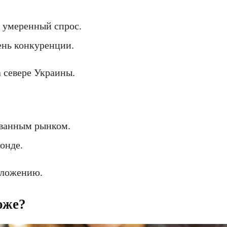
 умеренный спрос.
нь конкуренции.
а севере Украины.
ванным рынком.
онде.
дложению.
оже?