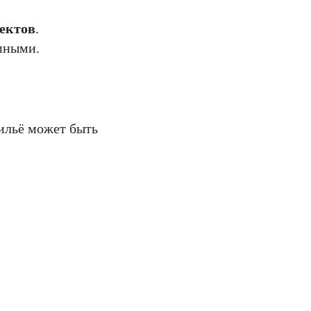
ъектов
.
упными.
ильё может быть