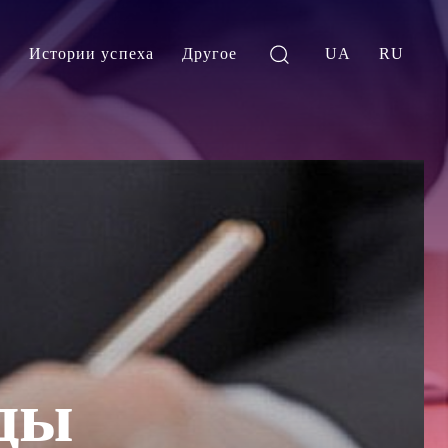
и
Истории успеха
Другое
UA
RU
ды