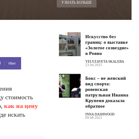
УЗНАТЬ БОЛЬШЕ
Искусство без
границ: о выставке
«Золотое созвездие»
в Ровно
YELYZAVETA SKALEBA
-
Viber
23.04.2025
Бокс – не женский
вид спорта:
ления
ровенская
патрульная Иванна
ду стоимость
Крупеня доказала
о,
как на цену
обратное
де искать
INNA DASHWOOD
-
09.08.2022