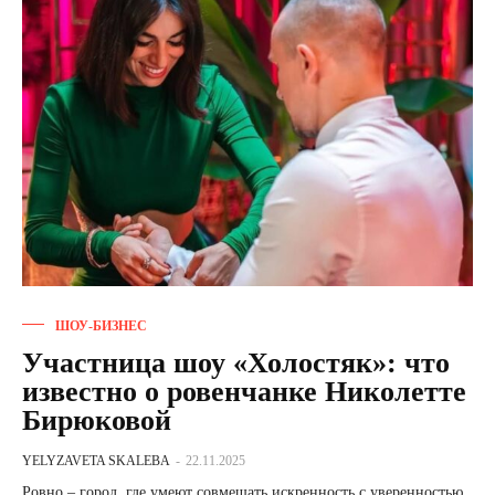
ШОУ-БИЗНЕС
Участница шоу «Холостяк»: что
известно о ровенчанке Николетте
Бирюковой
YELYZAVETA SKALEBA
-
22.11.2025
Ровно – город, где умеют совмещать искренность с уверенностью