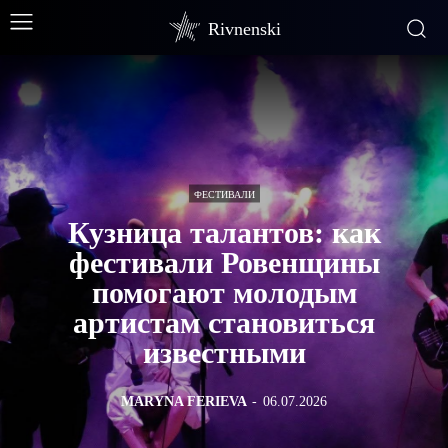
Rivnenski
ФЕСТИВАЛИ
Кузница талантов: как
фестивали Ровенщины
помогают молодым
артистам становиться
известными
MARYNA FERIEVA
-
06.07.2026