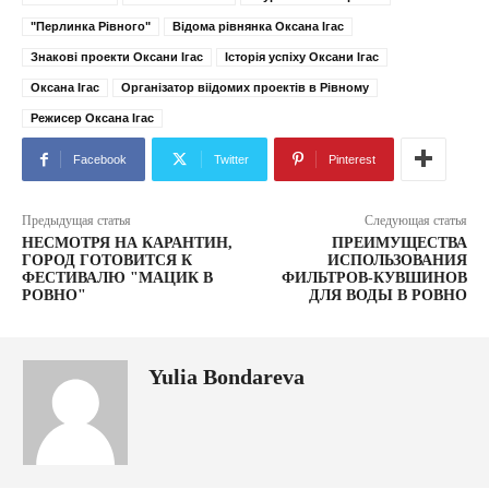
"Перлинка Рівного"
Відома рівнянка Оксана Ігас
Знакові проекти Оксани Ігас
Історія успіху Оксани Ігас
Оксана Ігас
Організатор віідомих проектів в Рівному
Режисер Оксана Ігас
Facebook
Twitter
Pinterest
Предыдущая статья
Следующая статья
НЕСМОТРЯ НА КАРАНТИН,
ПРЕИМУЩЕСТВА
ГОРОД ГОТОВИТСЯ К
ИСПОЛЬЗОВАНИЯ
ФЕСТИВАЛЮ "МАЦИК В
ФИЛЬТРОВ-КУВШИНОВ
РОВНО"
ДЛЯ ВОДЫ В РОВНО
Yulia Bondareva