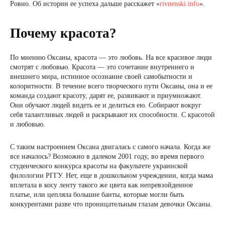
Ровно. Об истории ее успеха дальше расскажет «
rivnenski.info
«.
Почему красота?
По мнению Оксаны, красота — это любовь. На все красивое люди
смотрят с любовью. Красота — это сочетание внутреннего и
внешнего мира, истинное осознание своей самобытности и
колоритности. В течение всего творческого пути Оксаны, она и ее
команда создают красоту, дарят ее, развивают и приумножают.
Они обучают людей видеть ее и делиться ею. Собирают вокруг
себя талантливых людей и раскрывают их способности. С красотой
и любовью.
С таким настроением Оксана двигалась с самого начала. Когда же
все началось? Возможно в далеком 2001 году, во время первого
студенческого конкурса красоты на факультете украинской
филологии РГГУ. Нет, еще в дошкольном учреждении, когда мама
вплетала в косу ленту такого же цвета как непревзойденное
платье, или цепляла большие банты, которые могли быть
конкурентами разве что проницательным глазам девочки Оксаны.