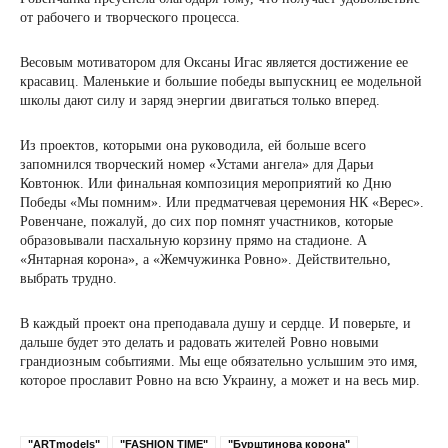
от рабочего и творческого процесса.
Весовым мотиватором для Оксаны Игас является достижение ее
красавиц. Маленькие и большие победы выпускниц ее модельной
школы дают силу и заряд энергии двигаться только вперед.
Из проектов, которыми она руководила, ей больше всего
запомнился творческий номер «Устами ангела» для Дарьи
Ковтонюк. Или финальная композиция мероприятий ко Дню
Победы «Мы помним». Или предматчевая церемония НК «Верес».
Ровенчане, пожалуй, до сих пор помнят участников, которые
образовывали пасхальную корзину прямо на стадионе. А
«Янтарная корона», а «Жемчужинка Ровно». Действительно,
выбрать трудно.
В каждый проект она преподавала душу и сердце. И поверьте, и
дальше будет это делать и радовать жителей Ровно новыми
грандиозным событиями. Мы еще обязательно услышим это имя,
которое прославит Ровно на всю Украину, а может и на весь мир.
"ARTmodels"
"FASHION TIME"
"Бурштинова корона"