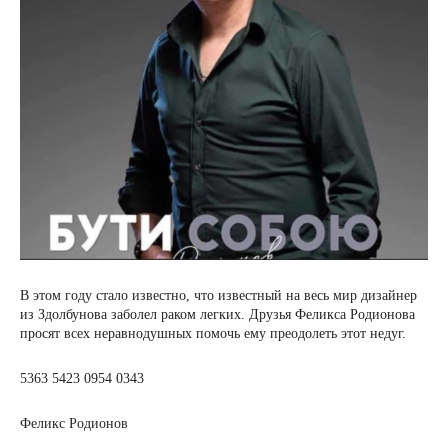
В этом году стало известно, что известный на весь мир дизайнер
из Здолбунова заболел раком легких. Друзья Феликса Родионова
просят всех неравнодушных помочь ему преодолеть этот недуг.
5363 5423 0954 0343
Феликс Родионов