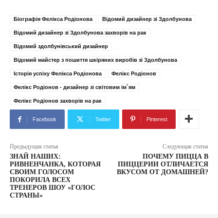
Біографія Фелікса Родіонова
Відомий дизайнер зі Здолбунова
Відомий дизайнер зі Здолбунова захворів на рак
Відомий здолбунівський дизайнер
Відомий майстер з пошиття шкіряних виробів зі Здолбунова
Історія успіху Фелікса Родіонова
Фелікс Родіонов
Фелікс Родіонов - дизайнер зі світовим ім`ям
Фелікс Родіонов захворів на рак
Facebook
Twitter
Pinterest
Предыдущая статья
Следующая статья
ЗНАЙ НАШИХ:
ПОЧЕМУ ПИЦЦА В
РИВНЕНЧАНКА, КОТОРАЯ
ПИЦЦЕРИИ ОТЛИЧАЕТСЯ
СВОИМ ГОЛОСОМ
ВКУСОМ ОТ ДОМАШНЕЙ?
ПОКОРИЛА ВСЕХ
ТРЕНЕРОВ ШОУ «ГОЛОС
СТРАНЫ»