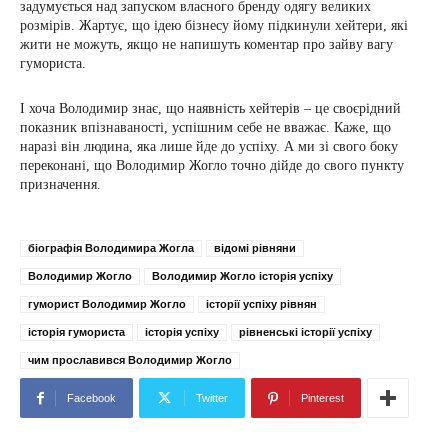
задумується над запуском власного бренду одягу великих
розмірів. Жартує, що ідею бізнесу йому підкинули хейтери, які
жити не можуть, якщо не напишуть коментар про зайву вагу
гумориста.
І хоча Володимир знає, що наявність хейтерів – це своєрідний
показник впізнаваності, успішним себе не вважає. Каже, що
наразі він людина, яка лише йде до успіху. А ми зі свого боку
переконані, що Володимир Жогло точно дійде до свого пункту
призначення.
біографія Володимира Жогла
відомі рівняни
Володимир Жогло
Володимир Жогло історія успіху
гуморист Володимир Жогло
історії успіху рівнян
історія гумориста
історія успіху
рівненські історії успіху
чим прославився Володимир Жогло
Facebook
Twitter
Pinterest