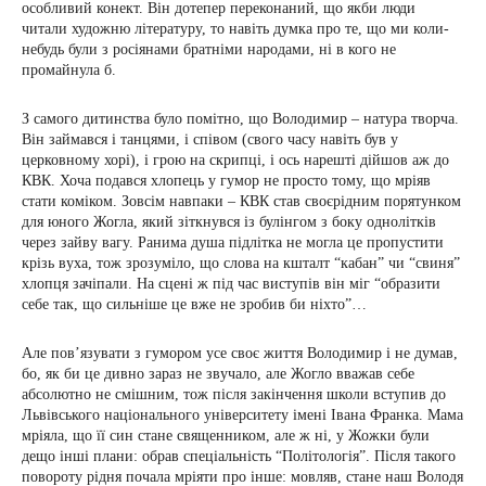
особливий конект. Він дотепер переконаний, що якби люди
читали художню літературу, то навіть думка про те, що ми коли-
небудь були з росіянами братніми народами, ні в кого не
промайнула б.
З самого дитинства було помітно, що Володимир – натура творча.
Він займався і танцями, і співом (свого часу навіть був у
церковному хорі), і грою на скрипці, і ось нарешті дійшов аж до
КВК. Хоча подався хлопець у гумор не просто тому, що мріяв
стати коміком. Зовсім навпаки – КВК став своєрідним порятунком
для юного Жогла, який зіткнувся із булінгом з боку однолітків
через зайву вагу. Ранима душа підлітка не могла це пропустити
крізь вуха, тож зрозуміло, що слова на кшталт “кабан” чи “свиня”
хлопця зачіпали. На сцені ж під час виступів він міг “образити
себе так, що сильніше це вже не зробив би ніхто”…
Але пов’язувати з гумором усе своє життя Володимир і не думав,
бо, як би це дивно зараз не звучало, але Жогло вважав себе
абсолютно не смішним, тож після закінчення школи вступив до
Львівського національного університету імені Івана Франка. Мама
мріяла, що її син стане священником, але ж ні, у Жожки були
дещо інші плани: обрав спеціальність “Політологія”. Після такого
повороту рідня почала мріяти про інше: мовляв, стане наш Володя