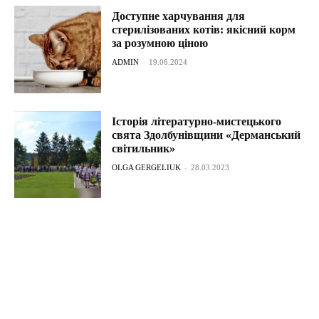
Доступне харчування для
стерилізованих котів: якісний корм
за розумною ціною
ADMIN
-
19.06.2024
Історія літературно-мистецького
свята Здолбунівщини «Дерманський
світильник»
OLGA GERGELIUK
-
28.03.2023