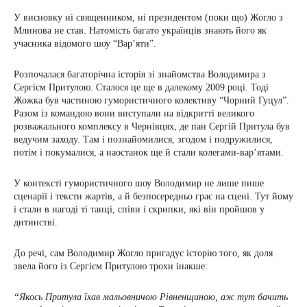
У висновку ні священником, ні президентом (поки що) Жогло з
Млинова не став. Натомість багато українців знають його як
учасника відомого шоу “Вар’яти”.
Розпочалася багаторічна історія зі знайомства Володимира з
Сергієм Притулою. Сталося це ще в далекому 2009 році. Тоді
Жожка був частиною гумористичного колективу “Чорний Гуцул”.
Разом із командою вони виступали на відкритті великого
розважального комплексу в Чернівцях, де пан Сергій Притула був
ведучим заходу. Там і познайомилися, згодом і подружилися,
потім і покумалися, а наостанок ще й стали колегами-вар’ятами.
У контексті гумористичного шоу Володимир не лише пише
сценарії і тексти жартів, а й безпосередньо грає на сцені. Тут йому
і стали в нагоді ті танці, співи і скрипки, які він пройшов у
дитинстві.
До речі, сам Володимир Жогло пригадує історію того, як доля
звела його із Сергієм Притулою трохи інакше:
“Якось Притула їхав мальовничою Рівненщиною, аж тут бачить