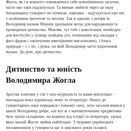
Жогла, як і в кожного поважаючого себе млинівчанина загалом,
часто око таки підсіпується. Та менше любити через це малу
батьківщину гуморист не починає, навпаки – відгукується про неї
з особливим трепетом та теплом. Так в одному з інтерв’ю
Володимир назвав Млинів ідеальним місце для народження та
проведення дитинства. Мовляв, тут тобі і цивілізація, необхідна
для життя (бо у селищі знайдеш усе, починаючи від закладів з
фаст-фудом і закінчуючи ювелірними магазинами), і блага
природи – є і ліс, і річка, на якій Володимир часто відпочивав
малим. До речі, про дитинство.
Дитинство та юність
Володимира Жогла
Зростав хлопчик у сім’ї тата-журналіста та мами-вчительки –
викладала вона українську мову та літературу. Нахил до
гуманітарних наук передався і їхньому сину, хоча загалом вчився у
школі Володимир добре, але все ж з математичними предметами
було трохи складніше, на відміну від історії та літератури, уроки
яких малий Жогло любив найбільше. З творами українських
письменників у гумориста ще зі шкільних років склався