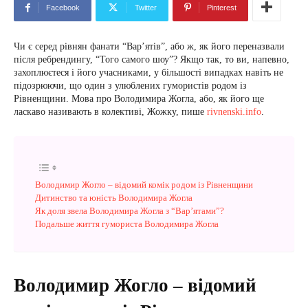
Facebook
Twitter
Pinterest
Чи є серед рівнян фанати “Вар’ятів”, або ж, як його переназвали
після ребрендингу, “Того самого шоу”? Якщо так, то ви, напевно,
захоплюєтеся і його учасниками, у більшості випадках навіть не
підозрюючи, що один з улюблених гумористів родом із
Рівненщини. Мова про Володимира Жогла, або, як його ще
ласкаво називають в колективі, Жожку, пише
rivnenski.info
.
Володимир Жогло – відомий комік родом із Рівненщини
Дитинство та юність Володимира Жогла
Як доля звела Володимира Жогла з “Вар’ятами”?
Подальше життя гумориста Володимира Жогла
Володимир Жогло – відомий