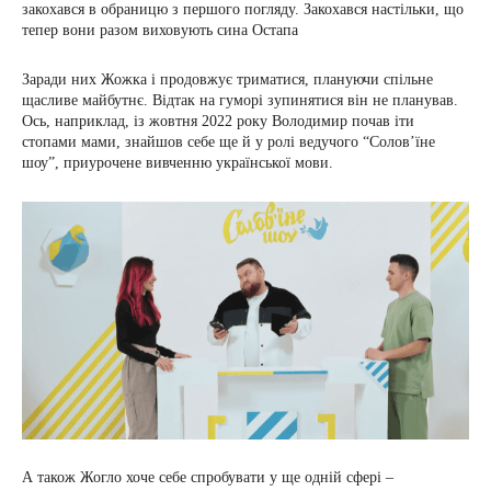
закохався в обраницю з першого погляду. Закохався настільки, що
тепер вони разом виховують сина Остапа
Заради них Жожка і продовжує триматися, плануючи спільне
щасливе майбутнє. Відтак на гуморі зупинятися він не планував.
Ось, наприклад, із жовтня 2022 року Володимир почав іти
стопами мами, знайшов себе ще й у ролі ведучого “Солов’їне
шоу”, приурочене вивченню української мови.
А також Жогло хоче себе спробувати у ще одній сфері –