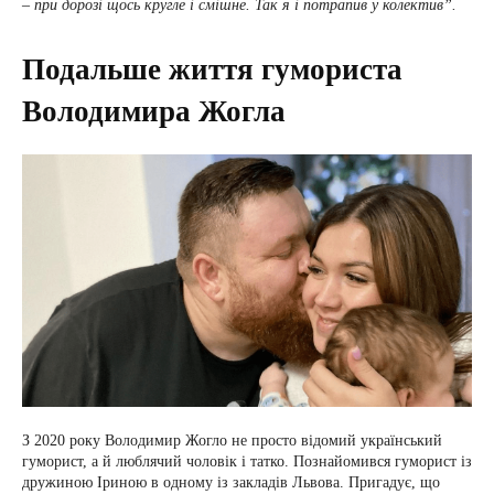
– при дорозі щось кругле і смішне. Так я і потрапив у колектив”.
Подальше життя гумориста
Володимира Жогла
З 2020 року Володимир Жогло не просто відомий український
гуморист, а й люблячий чоловік і татко. Познайомився гуморист із
дружиною Іриною в одному із закладів Львова. Пригадує, що