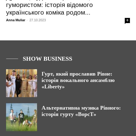
гумористом: історія відомого
українського коміка родом...
Anna Muliar
-
27.10.2023
0
SHOW BUSINESS
Гурт, який прославив Рівне:
історія вокального ансамблю
«Liberty»
Альтернативна музика Рівного:
історія гурту «ВорсТ»