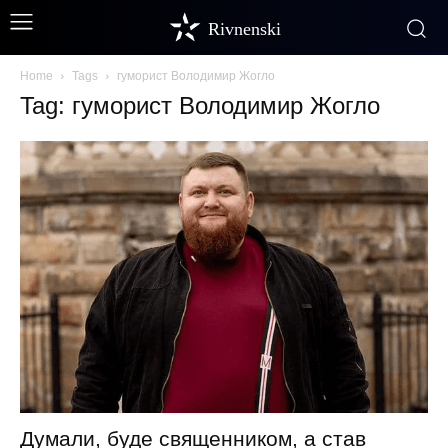
Rivnenski
Home
Tags
гуморист Володимир Жогло
Tag: гуморист Володимир Жогло
Думали, буде священником, а став