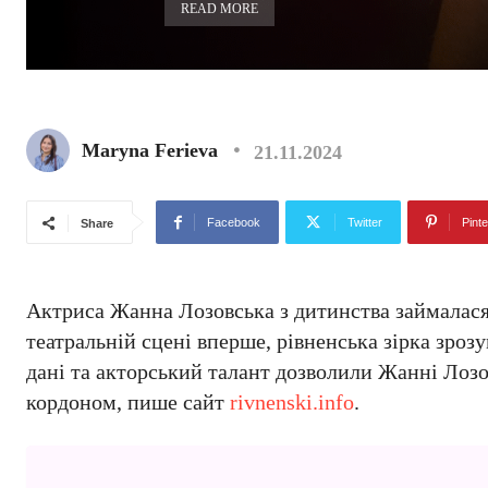
READ MORE
Maryna Ferieva
21.11.2024
Facebook
Twitter
Pinte
Share
Актриса Жанна Лозовська з дитинства займалася
театральній сцені вперше, рівненська зірка зроз
дані та акторський талант дозволили Жанні Лозов
кордоном, пише сайт
rivnenski.info
.