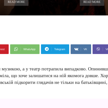
READ MORE
READ MORE
rest
WhatsApp
Telegram
VK
Vi
 музикою, а у театр потрапила випадково. Опинивш
уміла, що хоче залишатися на ній якомога довше. Хо
ській підкорити глядачів не тільки на батьківщині, 