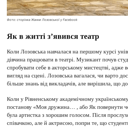
Фото: сторінка Жанни Лозовської у Facebook
Як в житті з’явився театр
Коли Лозовська навчалася на першому курсі універ
дівчина працювати в театрі. Музикант почув студ
спробувати себе в акторському мистецтві, адже 
вигляд на сцені. Лозовська вагалася, чи варто до
більше знань від викладачів, але вирішила, що до
Коли у Рівненському академічному українськом
постанову «Моя дружина… , або Як повернути ч
була артистка з хорошим голосом. Після прослух
співачкою, але й актрисою, попри те, що студентк