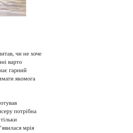
итав, чи не хоче
нні варто
має гарний
римати якомога
готував
серу потрібна
 тільки
з’явилася мрія