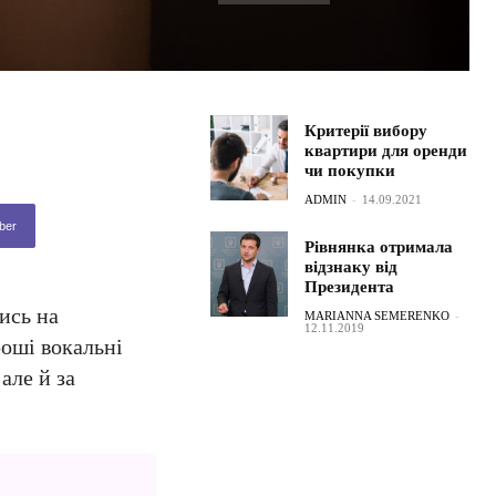
Критерії вибору
квартири для оренди
чи покупки
ADMIN
-
14.09.2021
ber
Рівнянка отримала
відзнаку від
Президента
ись на
MARIANNA SEMERENKO
-
12.11.2019
роші вокальні
але й за