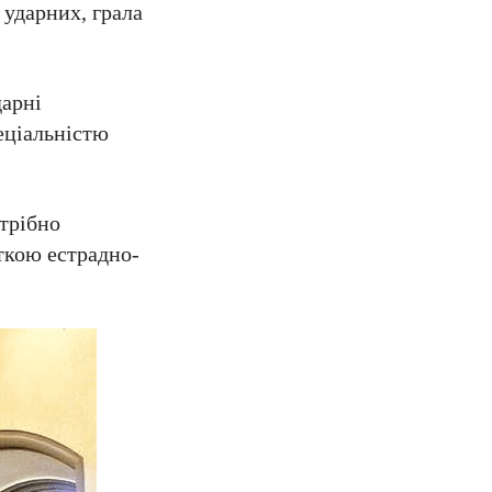
 ударних, грала
дарні
еціальністю
трібно
сткою естрадно-