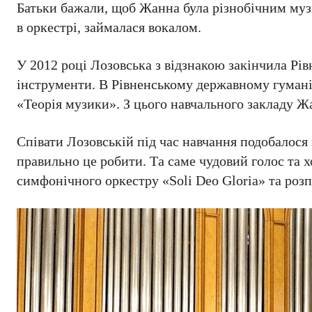
Батьки бажали, щоб Жанна була різнобічним музи
в оркестрі, займалася вокалом.
У 2012 році Лозовська з відзнакою закінчила Рі
інструменти. В Рівненському державному гумані
«Теорія музики». З цього навчального закладу Ж
Співати Лозовській під час навчання подобалося
правильно це робити. Та саме чудовий голос та х
симфонічного оркестру «Soli Deo Gloria» та розп