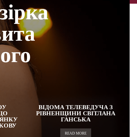
зірка
вита
ного
ОУ
ВІДОМА ТЕЛЕВЕДУЧА З
ЩО
РІВНЕНЩИНИ СВІТЛАНА
НЯНКУ
ГАНСЬКА
КОВУ
READ MORE