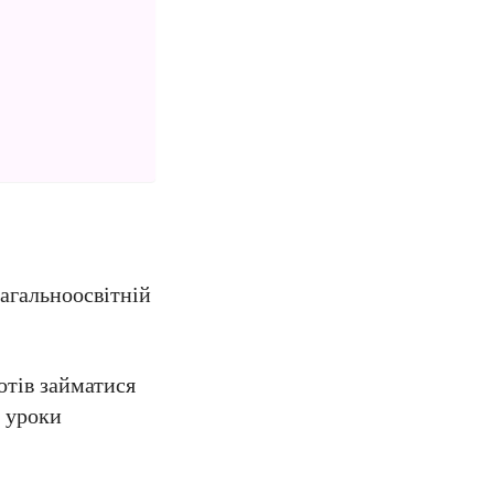
загальноосвітній
отів займатися
и уроки