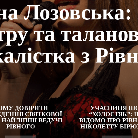
а Лозовська: 
тру та талано
алістка з Рів
ОМУ ДОВІРИТИ
УЧАСНИЦЯ Ш
ДЕННЯ СВЯТКОВОЇ
“ХОЛОСТЯК”: 
: НАЙЛІПШІ ВЕДУЧІ
ВІДОМО ПРО РІВ
РІВНОГО
НІКОЛЕТТУ БІРЮ