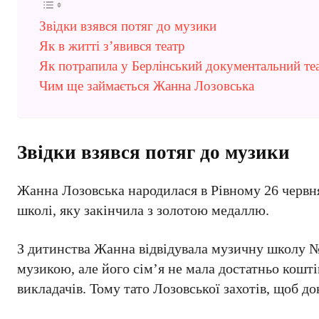
Звідки взявся потяг до музики
Як в житті з’явився театр
Як потрапила у Берлінський документальний те
Чим ще займається Жанна Лозовська
Звідки взявся потяг до музики
Жанна Лозовська народилася в Рівному 26 червня 
школі, яку закінчила з золотою медаллю.
З дитинства Жанна відвідувала музичну школу №2
музикою, але його сім’я не мала достатньо кошт
викладачів. Тому тато Лозовської захотів, щоб д