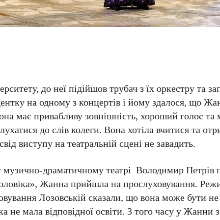
ситету, до неї підійшов трубач з їх оркестру та зап
ентку на одному з концертів і йому здалося, що Жа
вона має привабливу зовнішність, хороший голос та 
слухатися до слів колеги. Вона хотіла вчитися та от
свід виступу на театральній сцені не завадить.
у музично-драматичному театрі Володимир Петрів 
оловіка», Жанна прийшла на прослуховування. Режи
овування Лозовській сказали, що вона може бути не
а не мала відповідної освіти. З того часу у Жанни 