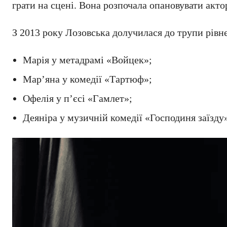
грати на сцені. Вона розпочала опановувати акто
З 2013 року Лозовська долучилася до трупи рівнен
Марія у метадрамі «Войцек»;
Мар’яна у комедії «Тартюф»;
Офелія у п’єсі «Гамлет»;
Деяніра у музичній комедії «Господиня заїзду»