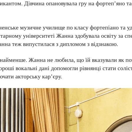
кантом. Дівчина опановувала гру на фортеп’яно та
вненське музичне училище по класу фортепіано та у
тарному університеті Жанна здобувала освіту за сп
анна теж випустилася з дипломом з відзнакою.
 найменше. Жанна не любила, що їй вказували як по
ороші вокальні дані допомогли рівнянці стати солі
очати акторську кар’єру.