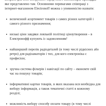
яке представлено там. Основними перевагами співпраці з
інтернет-магазином Electronoff можна з упевненістю назвати:
величезний асортимент товарів з самих різних категорій і
самого різного призначення;
низькі ціни завдяки лояльній політиці ціноутворення – в
Електронофф купують із задоволенням!
найширший перелік радіодеталей (в тому числі рідкісних або
ретро) для радіоаматорів і тих, для кого електроніка є
професією;
зручна система фільтрів і навігації по сайту – економте свій
час на пошуку товарів;
інформативні картки товарів, в яких вказана вся необхідна для
вибору інформація, а також тематичні статті в кожному
розділі;
можливість вибору способу оплати товару (в тому числі