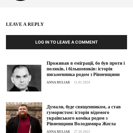
LEAVE A REPLY
LOG IN TO LEAVE A COMMENT
Проживав в еміграції, бо був проти і
поляків, і більшовиків: історія
письменника родом з Рівненщини
ANNA MULIAR
-
11.01.2024
Думали, буде священником, а став
гумористом: історія відомого
українського коміка родом з
Рівненщини Володимира Жогла
ANNA MULIAR
-
27.10.2023