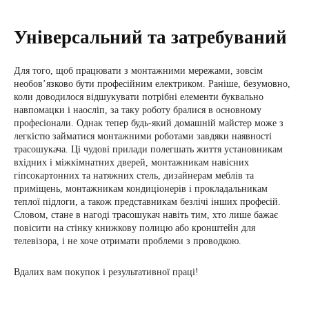
Універсальний та затребуваний
Для того, щоб працювати з монтажними мережами, зовсім
необов’язково бути професійним електриком. Раніше, безумовно,
коли доводилося відшукувати потрібні елементи буквально
навпомацки і наосліп, за таку роботу бралися в основному
професіонали. Однак тепер будь-який домашній майстер може з
легкістю займатися монтажними роботами завдяки наявності
трасошукача. Ці чудові прилади полегшать життя установникам
вхідних і міжкімнатних дверей, монтажникам навісних
гіпсокартонних та натяжних стель, дизайнерам меблів та
приміщень, монтажникам кондиціонерів і прокладальникам
теплої підлоги, а також представникам безлічі інших професій.
Словом, стане в нагоді трасошукач навіть тим, хто лише бажає
повісити на стінку книжкову полицю або кронштейн для
телевізора, і не хоче отримати проблеми з проводкою.
Вдалих вам покупок і результативної праці!