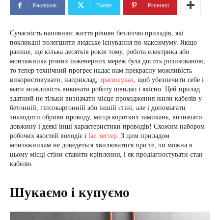
Facebook
Twitter
Pinterest
Сучасність наповнює життя рівнян безліччю приладів, які
покликані полегшити людське існування по максимуму. Якщо
раніше, ще кілька десятків років тому, робота електрика або
монтажника різних інженерних мереж була досить ризикованою,
то тепер технічний прогрес надає нам прекрасну можливість
використовувати, наприклад,
трасошукач
, щоб убезпечити себе і
мати можливість виконати роботу швидко і якісно. Цей прилад
здатний не тільки визначати місце проходження жили кабелів у
бетонній, гіпсокартонній або іншій стіні, але і допомагати
знаходити обриви проводу, місця коротких замикань, визначати
довжину і деякі інші характеристики проводів! Схожим набором
робочих якостей володіє і
lan тестер
. З цим приладом
монтажникам не доведеться хвилюватися про те, чи можна в
цьому місці стіни ставити кріплення, і як продіагностувати стан
кабелю.
Шукаємо і купуємо