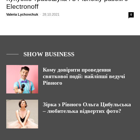
Electronoff
Valeria Lychovchuk
-
28.10.2021
0
SHOW BUSINESS
Кому довірити проведення
святкової події: найліпші ведучі
Рівного
Зірка з Рівного Ольга Цибульська
– любителька відвертих фото?