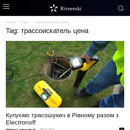
Rivnenski
Home
Tags
трассоискатель цена
Tag: трассоискатель цена
Купуємо трасошукач в Рівному разом з
Electronoff
Valeria Lychovchuk
-
28.10.2021
0