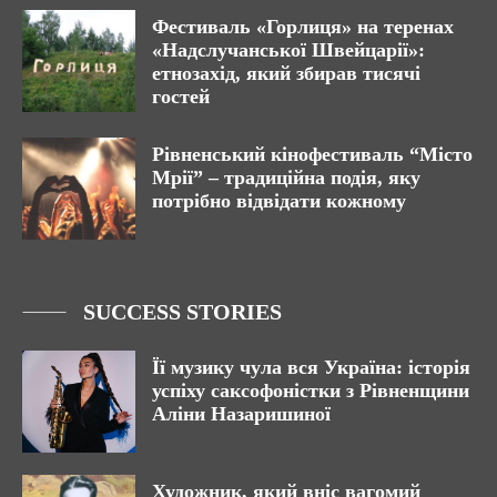
Фестиваль «Горлиця» на теренах
«Надслучанської Швейцарії»:
етнозахід, який збирав тисячі
гостей
Рівненський кінофестиваль “Місто
Мрії” – традиційна подія, яку
потрібно відвідати кожному
SUCCESS STORIES
Її музику чула вся Україна: історія
успіху саксофоністки з Рівненщини
Аліни Назаришиної
Художник, який вніс вагомий