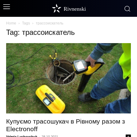
Rivnenski
Home
Tags
трассоискатель
Tag: трассоискатель
Купуємо трасошукач в Рівному разом з
Electronoff
Valeria Lychovchuk
-
28.10.2021
0