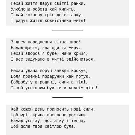
Нехай життя дарує світлі ранки,

Улюблена робота хай кипить,

І хай кохання гріє до останку,

І радує життя кожнісінька мить!
З днем народження вітаю щиро!

Бажаю щастя, злагоди та миру.

Нехай здоров'я буде, наче криця,

І все задумане в житті здійсниться.

Нехай удача поруч завжди крокує,

Доля приємні подарунки хай готує.

Добробуту в родині, сили в тілі,

І щоб успішним був ти в кожнім ділі!
Хай кожен день приносить нові сили,

Щоб мрії крила впевнено ростили.

Бажаю успіху, достатку і тепла,

Щоб доля твоя світлою була.
