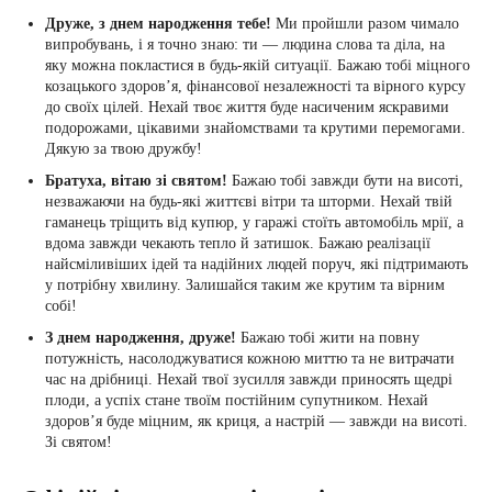
Друже, з днем народження тебе!
Ми пройшли разом чимало
випробувань, і я точно знаю: ти — людина слова та діла, на
яку можна покластися в будь-якій ситуації. Бажаю тобі міцного
козацького здоров’я, фінансової незалежності та вірного курсу
до своїх цілей. Нехай твоє життя буде насиченим яскравими
подорожами, цікавими знайомствами та крутими перемогами.
Дякую за твою дружбу!
Братуха, вітаю зі святом!
Бажаю тобі завжди бути на висоті,
незважаючи на будь-які життєві вітри та шторми. Нехай твій
гаманець тріщить від купюр, у гаражі стоїть автомобіль мрії, а
вдома завжди чекають тепло й затишок. Бажаю реалізації
найсміливіших ідей та надійних людей поруч, які підтримають
у потрібну хвилину. Залишайся таким же крутим та вірним
собі!
З днем народження, друже!
Бажаю тобі жити на повну
потужність, насолоджуватися кожною миттю та не витрачати
час на дрібниці. Нехай твої зусилля завжди приносять щедрі
плоди, а успіх стане твоїм постійним супутником. Нехай
здоров’я буде міцним, як криця, а настрій — завжди на висоті.
Зі святом!