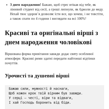
З днем народження!
Бажаю, щоб стрес втікав від тебе, як
лінивий студент від сесії, а гроші липнули, як бджоли до меду.
Нехай твоє здоров’я дозволяє їсти все, що хочеш, і не товстіти,
а також спати по 4 години і виглядати на всі 100%!
Красиві та оригінальні вірші з
днем народження чоловікові
Віршована форма привітання завжди додає святу особливої
атмосфери. Красиві рими здатні передати найтонші відтінки
почуттів.
Урочисті та душевні вірші
Бажаю сили, мужності й наснаги,

Щоб кожен крок твій вірним був завжди.

У серці — честі, віри та відваги,

І хай Господь боронить від біди.
