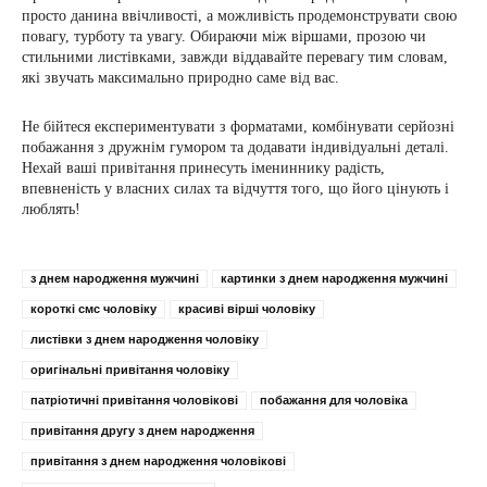
просто данина ввічливості, а можливість продемонструвати свою
повагу, турботу та увагу. Обираючи між віршами, прозою чи
стильними листівками, завжди віддавайте перевагу тим словам,
які звучать максимально природно саме від вас.
Не бійтеся експериментувати з форматами, комбінувати серйозні
побажання з дружнім гумором та додавати індивідуальні деталі.
Нехай ваші привітання принесуть імениннику радість,
впевненість у власних силах та відчуття того, що його цінують і
люблять!
з днем народження мужчині
картинки з днем народження мужчині
короткі смс чоловіку
красиві вірші чоловіку
листівки з днем народження чоловіку
оригінальні привітання чоловіку
патріотичні привітання чоловікові
побажання для чоловіка
привітання другу з днем народження
привітання з днем народження чоловікові