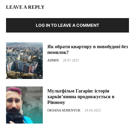
LEAVE A REPLY
LOG IN TO LEAVE A COMMENT
Як обрати квартиру в новобудові без
помилок?
ADMIN
-
28.07.2021
Мультфільм Гагарін: історія
харків’янина продовжується в
Рівному
OKSANA SEMENYUK
-
29.04.2022