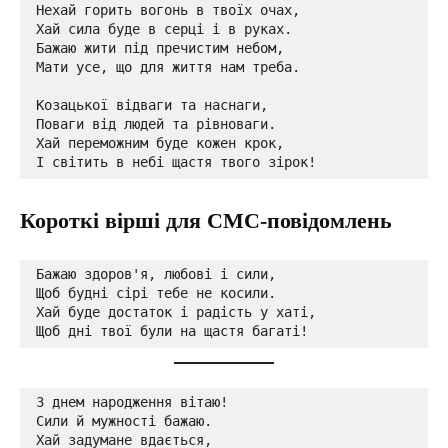
Нехай горить вогонь в твоїх очах,

Хай сила буде в серці і в руках.

Бажаю жити під пречистим небом,

Мати усе, що для життя нам треба.

Козацької відваги та наснаги,

Поваги від людей та рівноваги.

Хай переможним буде кожен крок,

І світить в небі щастя твого зірок!
Короткі вірші для СМС-повідомлень
Бажаю здоров'я, любові і сили,

Щоб будні сірі тебе не косили.

Хай буде достаток і радість у хаті,

Щоб дні твої були на щастя багаті!
З днем народження вітаю!

Сили й мужності бажаю.

Хай задумане вдається,
