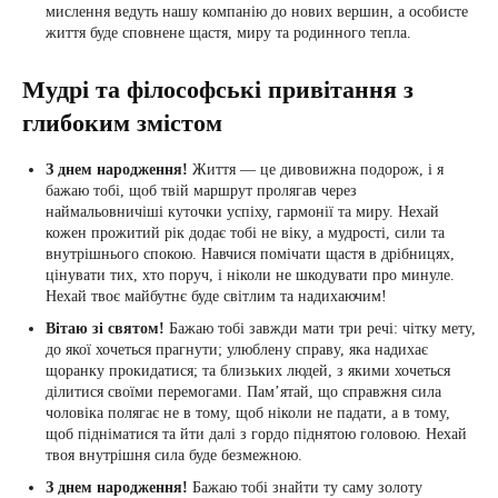
мислення ведуть нашу компанію до нових вершин, а особисте
життя буде сповнене щастя, миру та родинного тепла.
Мудрі та філософські привітання з
глибоким змістом
З днем народження!
Життя — це дивовижна подорож, і я
бажаю тобі, щоб твій маршрут пролягав через
наймальовничіші куточки успіху, гармонії та миру. Нехай
кожен прожитий рік додає тобі не віку, а мудрості, сили та
внутрішнього спокою. Навчися помічати щастя в дрібницях,
цінувати тих, хто поруч, і ніколи не шкодувати про минуле.
Нехай твоє майбутнє буде світлим та надихаючим!
Вітаю зі святом!
Бажаю тобі завжди мати три речі: чітку мету,
до якої хочеться прагнути; улюблену справу, яка надихає
щоранку прокидатися; та близьких людей, з якими хочеться
ділитися своїми перемогами. Пам’ятай, що справжня сила
чоловіка полягає не в тому, щоб ніколи не падати, а в тому,
щоб підніматися та йти далі з гордо піднятою головою. Нехай
твоя внутрішня сила буде безмежною.
З днем народження!
Бажаю тобі знайти ту саму золоту