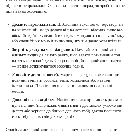
Навіть найкрасивіші слова можуть втратити свою магію, якщо їх
піднести неправильно. Ось кілька простих порад, як зробити ваше
привітання особливим:
Додайте персоналізації.
Шаблонний текст легко перетворити
на унікальний, якщо додати кілька деталей, відомих лише вам
обом. Згадайте кумедний випадок з минулого, спільну поїздку
або специфічну мрію іменинника, яку він давно хоче втілити.
Зверніть увагу на час відправки.
Намагайтеся привітати
близьку людину з самого ранку, щоб задати позитивний тон
на весь святковий день. Якщо це офіційне привітання колеги
— краще дотримуватися робочих годин.
Уникайте двозначностей.
Жарти — це чудово, але вони не
повинні зачіпати особисті теми, комплекси або невдачі
іменинника. Привітання має нести виключно позитивні
емоції.
Доповніть слова ділом.
Навіть невелика приємність разом із
привітанням (наприклад, чашка кави з доставкою, улюблений
десерт або корисна дрібничка для його хобі) здатна посилити
ефект від ваших слів у кілька разів.
Оригінальне привітання чоловіка з днем народження — це не