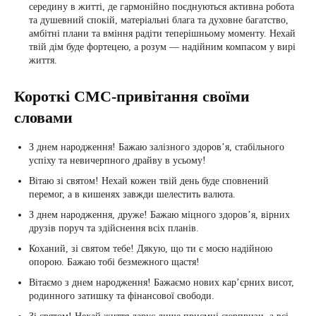
середину в житті, де гармонійно поєднуються активна робота
та душевний спокій, матеріальні блага та духовне багатство,
амбітні плани та вміння радіти теперішньому моменту. Нехай
твій дім буде фортецею, а розум — надійним компасом у вирі
життя.
Короткі СМС-привітання своїми
словами
З днем народження! Бажаю залізного здоров’я, стабільного
успіху та невичерпного драйву в усьому!
Вітаю зі святом! Нехай кожен твій день буде сповнений
перемог, а в кишенях завжди шелестить валюта.
З днем народження, друже! Бажаю міцного здоров’я, вірних
друзів поруч та здійснення всіх планів.
Коханий, зі святом тебе! Дякую, що ти є моєю надійною
опорою. Бажаю тобі безмежного щастя!
Вітаємо з днем народження! Бажаємо нових кар’єрних висот,
родинного затишку та фінансової свободи.