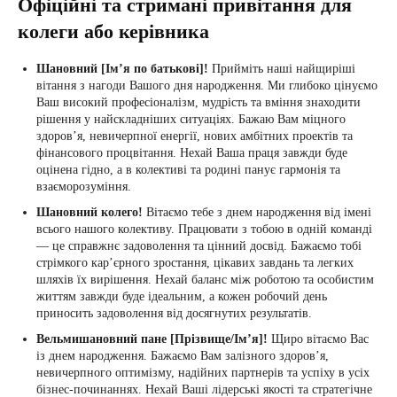
Офіційні та стримані привітання для
колеги або керівника
Шановний [Ім’я по батькові]!
Прийміть наші найщиріші
вітання з нагоди Вашого дня народження. Ми глибоко цінуємо
Ваш високий професіоналізм, мудрість та вміння знаходити
рішення у найскладніших ситуаціях. Бажаю Вам міцного
здоров’я, невичерпної енергії, нових амбітних проектів та
фінансового процвітання. Нехай Ваша праця завжди буде
оцінена гідно, а в колективі та родині панує гармонія та
взаєморозуміння.
Шановний колего!
Вітаємо тебе з днем народження від імені
всього нашого колективу. Працювати з тобою в одній команді
— це справжнє задоволення та цінний досвід. Бажаємо тобі
стрімкого кар’єрного зростання, цікавих завдань та легких
шляхів їх вирішення. Нехай баланс між роботою та особистим
життям завжди буде ідеальним, а кожен робочий день
приносить задоволення від досягнутих результатів.
Вельмишановний пане [Прізвище/Ім’я]!
Щиро вітаємо Вас
із днем народження. Бажаємо Вам залізного здоров’я,
невичерпного оптимізму, надійних партнерів та успіху в усіх
бізнес-починаннях. Нехай Ваші лідерські якості та стратегічне