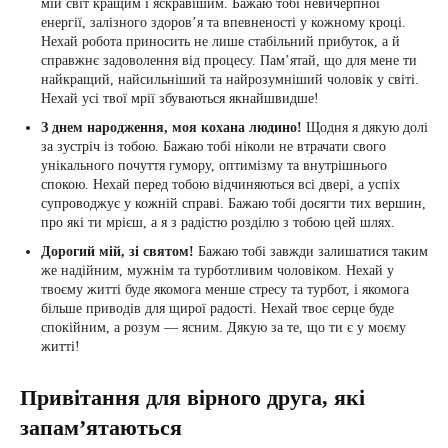
мій світ кращим і яскравішим. Бажаю тобі невичерпної
енергії, залізного здоров’я та впевненості у кожному кроці.
Нехай робота приносить не лише стабільний прибуток, а й
справжнє задоволення від процесу. Пам’ятай, що для мене ти
найкращий, найсильніший та найрозумніший чоловік у світі.
Нехай усі твої мрії збуваються якнайшвидше!
З днем народження, моя кохана людино!
Щодня я дякую долі
за зустріч із тобою. Бажаю тобі ніколи не втрачати свого
унікального почуття гумору, оптимізму та внутрішнього
спокою. Нехай перед тобою відчиняються всі двері, а успіх
супроводжує у кожній справі. Бажаю тобі досягти тих вершин,
про які ти мрієш, а я з радістю розділю з тобою цей шлях.
Дорогий мій, зі святом!
Бажаю тобі завжди залишатися таким
же надійним, мужнім та турботливим чоловіком. Нехай у
твоєму житті буде якомога менше стресу та турбот, і якомога
більше приводів для щирої радості. Нехай твоє серце буде
спокійним, а розум — ясним. Дякую за те, що ти є у моєму
житті!
Привітання для вірного друга, які
запам’ятаються