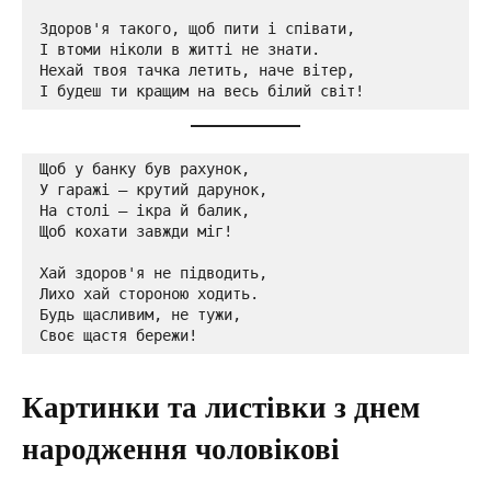
Здоров'я такого, щоб пити і співати,

І втоми ніколи в житті не знати.

Нехай твоя тачка летить, наче вітер,

І будеш ти кращим на весь білий світ!
Щоб у банку був рахунок,

У гаражі — крутий дарунок,

На столі — ікра й балик,

Щоб кохати завжди міг!

Хай здоров'я не підводить,

Лихо хай стороною ходить.

Будь щасливим, не тужи,

Своє щастя бережи!
Картинки та листівки з днем
народження чоловікові