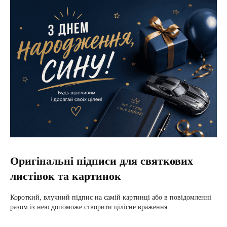
Оригінальні підписи для святкових
листівок та картинок
Короткий, влучний підпис на самій картинці або в повідомленні
разом із нею допоможе створити цілісне враження: