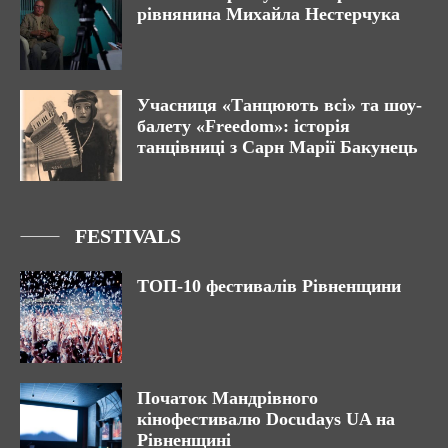
рівнянина Михайла Нестерчука
Учасниця «Танцюють всі» та шоу-
балету «Freedom»: історія
танцівниці з Сарн Марії Бакунець
FESTIVALS
ТОП-10 фестивалів Рівненщини
Початок Мандрівного
кінофестивалю Docudays UA на
Рівненщині