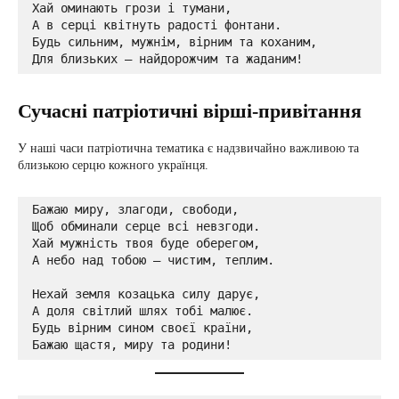
Хай оминають грози і тумани,

А в серці квітнуть радості фонтани.

Будь сильним, мужнім, вірним та коханим,

Для близьких — найдорожчим та жаданим!
Сучасні патріотичні вірші-привітання
У наші часи патріотична тематика є надзвичайно важливою та
близькою серцю кожного українця.
Бажаю миру, злагоди, свободи,

Щоб обминали серце всі невзгоди.

Хай мужність твоя буде оберегом,

А небо над тобою — чистим, теплим.

Нехай земля козацька силу дарує,

А доля світлий шлях тобі малює.

Будь вірним сином своєї країни,

Бажаю щастя, миру та родини!