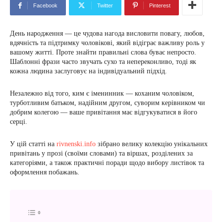
Facebook
Twitter
Pinterest
День народження — це чудова нагода висловити повагу, любов,
вдячність та підтримку чоловікові, який відіграє важливу роль у
вашому житті. Проте знайти правильні слова буває непросто.
Шаблонні фрази часто звучать сухо та непереконливо, тоді як
кожна людина заслуговує на індивідуальний підхід.
Незалежно від того, ким є іменинник — коханим чоловіком,
турботливим батьком, надійним другом, суворим керівником чи
добрим колегою — ваше привітання має відгукуватися в його
серці.
У цій статті на
rivnenski.info
зібрано велику колекцію унікальних
привітань у прозі (своїми словами) та віршах, розділених за
категоріями, а також практичні поради щодо вибору листівок та
оформлення побажань.