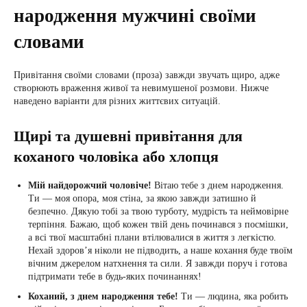
народження мужчині своїми
словами
Привітання своїми словами (проза) завжди звучать щиро, адже
створюють враження живої та невимушеної розмови. Нижче
наведено варіанти для різних життєвих ситуацій.
Щирі та душевні привітання для
коханого чоловіка або хлопця
Мій найдорожчий чоловіче!
Вітаю тебе з днем народження.
Ти — моя опора, моя стіна, за якою завжди затишно й
безпечно. Дякую тобі за твою турботу, мудрість та неймовірне
терпіння. Бажаю, щоб кожен твій день починався з посмішки,
а всі твої масштабні плани втілювалися в життя з легкістю.
Нехай здоров’я ніколи не підводить, а наше кохання буде твоїм
вічним джерелом натхнення та сили. Я завжди поруч і готова
підтримати тебе в будь-яких починаннях!
Коханий, з днем народження тебе!
Ти — людина, яка робить