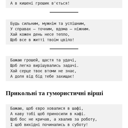
А в кишені грошик в'ється!
Будь сильним, мужнім та успішним,

У справах — точним, вдома — ніжним.

Хай кожен день несе тепло,

Щоб все в житті твоїм цвіло!
Бажаю грошей, щастя та удачі,

Щоб легко вирішувались задачі.

Хай серце твоє втоми не знає,

А доля від бід тебе захищає!
Прикольні та гумористичні вірші
Бажаю, щоб євро ховалися в шафі,

А каву тобі щоб приносили в кафі.

Щоб бос не кричав, а хвалив за роботу,

І щоб вихідні починались в суботу!
