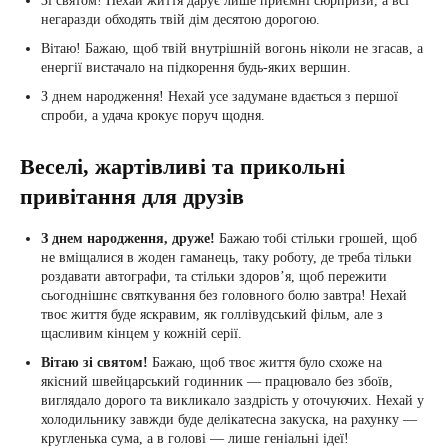
Зі святом! Нехай життя дарує лише приємні сюрпризи, а всі
негаразди обходять твій дім десятою дорогою.
Вітаю! Бажаю, щоб твій внутрішній вогонь ніколи не згасав, а
енергії вистачало на підкорення будь-яких вершин.
З днем народження! Нехай усе задумане вдається з першої
спроби, а удача крокує поруч щодня.
Веселі, жартівливі та прикольні
привітання для друзів
З днем народження, друже!
Бажаю тобі стільки грошей, щоб
не вміщалися в жоден гаманець, таку роботу, де треба тільки
роздавати автографи, та стільки здоров’я, щоб пережити
сьогоднішнє святкування без головного болю завтра! Нехай
твоє життя буде яскравим, як голлівудський фільм, але з
щасливим кінцем у кожній серії.
Вітаю зі святом!
Бажаю, щоб твоє життя було схоже на
якісний швейцарський годинник — працювало без збоїв,
виглядало дорого та викликало заздрість у оточуючих. Нехай у
холодильнику завжди буде делікатесна закуска, на рахунку —
кругленька сума, а в голові — лише геніальні ідеї!