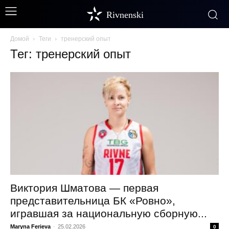
Rivnenski
Домой
Теги
тренерский опыт
Тег: тренерский опыт
Виктория Шматова — первая
представительница БК «Ровно»,
игравшая за национальную сборную...
Maryna Ferieva
-
25.02.2026
0