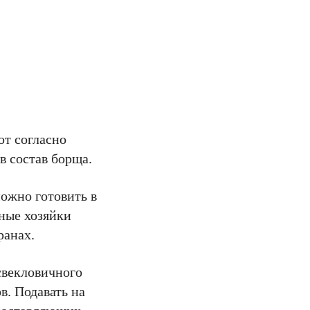
ют согласно
в состав борща.
ожно готовить в
тные хозяйки
ранах.
свекловичного
в. Подавать на