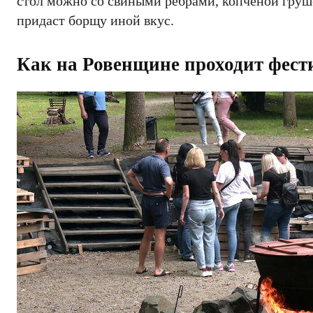
стол можно со свиными ребрами, копченой груше
придаст борщу иной вкус.
Как на Ровенщине проходит фес