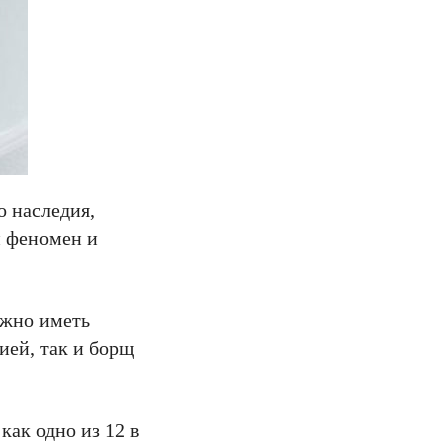
о наследия,
й феномен и
лжно иметь
ией, так и борщ
как одно из 12 в