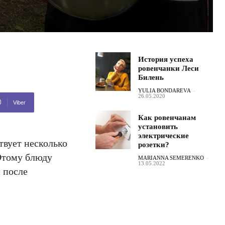
История успеха
ровенчанки Леси
Билень
YULIA BONDAREVA
-
26.05.2020
Viber
Как ровенчанам
установить
электрические
вует несколько
розетки?
 Этому блюду
MARIANNA SEMERENKO
-
13.05.2022
 после