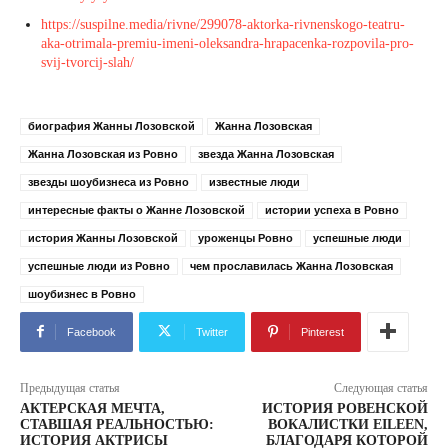
https://suspilne.media/rivne/299078-aktorka-rivnenskogo-teatru-
aka-otrimala-premiu-imeni-oleksandra-hrapacenka-rozpovila-pro-
svij-tvorcij-slah/
биография Жанны Лозовской
Жанна Лозовская
Жанна Лозовская из Ровно
звезда Жанна Лозовская
звезды шоубизнеса из Ровно
известные люди
интересные факты о Жанне Лозовской
истории успеха в Ровно
история Жанны Лозовской
уроженцы Ровно
успешные люди
успешные люди из Ровно
чем прославилась Жанна Лозовская
шоубизнес в Ровно
Facebook
Twitter
Pinterest
Предыдущая статья
Следующая статья
АКТЕРСКАЯ МЕЧТА,
ИСТОРИЯ РОВЕНСКОЙ
СТАВШАЯ РЕАЛЬНОСТЬЮ:
ВОКАЛИСТКИ EILEEN,
ИСТОРИЯ АКТРИСЫ
БЛАГОДАРЯ КОТОРОЙ