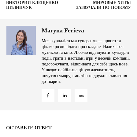
ВИКТОРИИ КЛЕЩЕНКО-
МИРОВЫЕ ХИТЫ
ПИЛИПЧУК
ЗАЗВУЧАЛИ ПО-НОВОМУ
Maryna Ferieva
Моя журналістська суперсила — просто та
цікаво розповідати про складне. Надихаюся
музикою та кіно. Люблю відвідувати культурні
події, грати в настільні ігри у веселій компанії,
подорожувати, відкривати для себе щось нове.
У людях найбільше ціную адекватність,
почуття гумору, емпатію та дружнє ставлення
до тварин.
ОСТАВЬТЕ ОТВЕТ