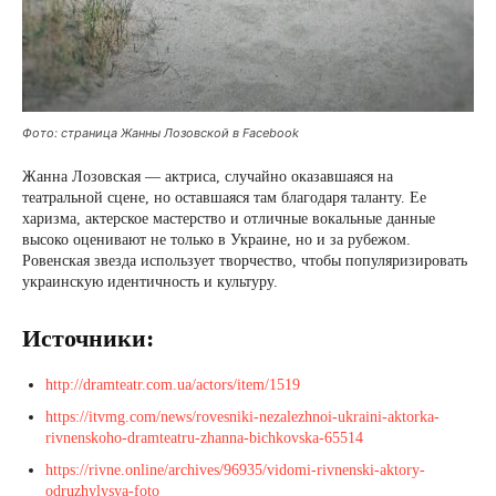
Фото: страница Жанны Лозовской в ​​Facebook
Жанна Лозовская — актриса, случайно оказавшаяся на
театральной сцене, но оставшаяся там благодаря таланту. Ее
харизма, актерское мастерство и отличные вокальные данные
высоко оценивают не только в Украине, но и за рубежом.
Ровенская звезда использует творчество, чтобы популяризировать
украинскую идентичность и культуру.
Источники:
http://dramteatr.com.ua/actors/item/1519
https://itvmg.com/news/rovesniki-nezalezhnoi-ukraini-aktorka-
rivnenskoho-dramteatru-zhanna-bichkovska-65514
https://rivne.online/archives/96935/vidomi-rivnenski-aktory-
odruzhylysya-foto