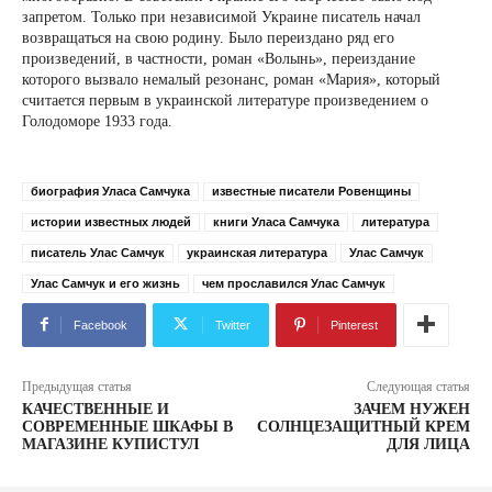
запретом. Только при независимой Украине писатель начал
возвращаться на свою родину. Было переиздано ряд его
произведений, в частности, роман «Волынь», переиздание
которого вызвало немалый резонанс, роман «Мария», который
считается первым в украинской литературе произведением о
Голодоморе 1933 года.
биография Уласа Самчука
известные писатели Ровенщины
истории известных людей
книги Уласа Самчука
литература
писатель Улас Самчук
украинская литература
Улас Самчук
Улас Самчук и его жизнь
чем прославился Улас Самчук
Facebook
Twitter
Pinterest
Предыдущая статья
Следующая статья
КАЧЕСТВЕННЫЕ И
ЗАЧЕМ НУЖЕН
СОВРЕМЕННЫЕ ШКАФЫ В
СОЛНЦЕЗАЩИТНЫЙ КРЕМ
МАГАЗИНЕ КУПИСТУЛ
ДЛЯ ЛИЦА