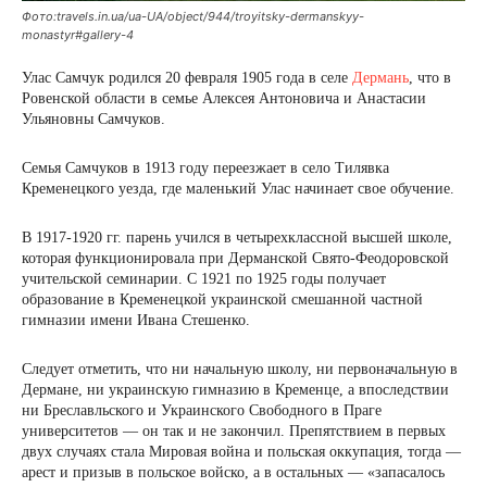
Фото:travels.in.ua/uа-UA/object/944/troyitsky-dermanskyy-
monastyr#gallery-4
Улас Самчук родился 20 февраля 1905 года в селе
Дермань
, что в
Ровенской области в семье Алексея Антоновича и Анастасии
Ульяновны Самчуков.
Семья Самчуков в 1913 году переезжает в село Тилявка
Кременецкого уезда, где маленький Улас начинает свое обучение.
В 1917-1920 гг. парень учился в четырехклассной высшей школе,
которая функционировала при Дерманской Свято-Феодоровской
учительской семинарии. С 1921 по 1925 годы получает
образование в Кременецкой украинской смешанной частной
гимназии имени Ивана Стешенко.
Следует отметить, что ни начальную школу, ни первоначальную в
Дермане, ни украинскую гимназию в Кременце, а впоследствии
ни Бреславльского и Украинского Свободного в Праге
университетов — он так и не закончил. Препятствием в первых
двух случаях стала Мировая война и польская оккупация, тогда —
арест и призыв в польское войско, а в остальных — «запасалось