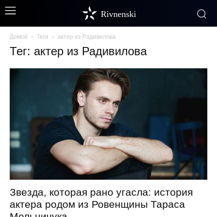
Rivnenski
Домой
Теги
актер из Радивилова
Тег: актер из Радивилова
Звезда, которая рано угасла: история
актера родом из Ровенщины Тараса
Мельничука