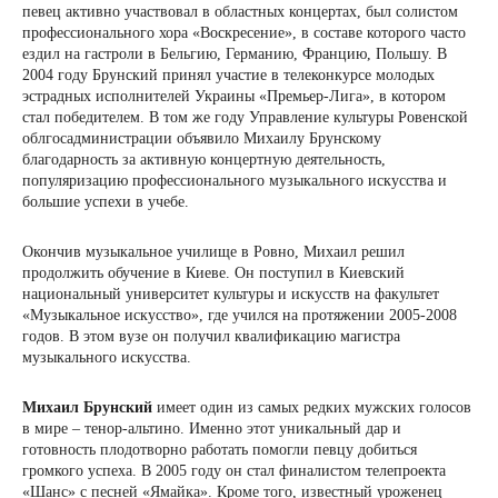
певец активно участвовал в областных концертах, был солистом
профессионального хора «Воскресение», в составе которого часто
ездил на гастроли в Бельгию, Германию, Францию, Польшу. В
2004 году Брунский принял участие в телеконкурсе молодых
эстрадных исполнителей Украины «Премьер-Лига», в котором
стал победителем. В том же году Управление культуры Ровенской
облгосадминистрации объявило Михаилу Брунскому
благодарность за активную концертную деятельность,
популяризацию профессионального музыкального искусства и
большие успехи в учебе.
Окончив музыкальное училище в Ровно, Михаил решил
продолжить обучение в Киеве. Он поступил в Киевский
национальный университет культуры и искусств на факультет
«Музыкальное искусство», где учился на протяжении 2005-2008
годов. В этом вузе он получил квалификацию магистра
музыкального искусства.
Михаил Брунский
имеет один из самых редких мужских голосов
в мире – тенор-альтино. Именно этот уникальный дар и
готовность плодотворно работать помогли певцу добиться
громкого успеха. В 2005 году он стал финалистом телепроекта
«Шанс» с песней «Ямайка». Кроме того, известный уроженец