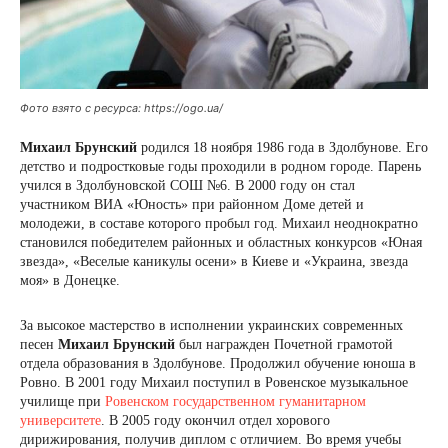
Фото взято с ресурса: https://ogo.ua/
Михаил Брунский
родился 18 ноября 1986 года в Здолбунове. Его
детство и подростковые годы проходили в родном городе. Парень
учился в Здолбуновской СОШ №6. В 2000 году он стал
участником ВИА «Юность» при районном Доме детей и
молодежи, в составе которого пробыл год. Михаил неоднократно
становился победителем районных и областных конкурсов «Юная
звезда», «Веселые каникулы осени» в Киеве и «Украина, звезда
моя» в Донецке.
За высокое мастерство в исполнении украинских современных
песен
Михаил Брунский
был награжден Почетной грамотой
отдела образования в Здолбунове. Продолжил обучение юноша в
Ровно. В 2001 году Михаил поступил в Ровенское музыкальное
училище при
Ровенском государственном гуманитарном
университете
. В 2005 году окончил отдел хорового
дирижирования, получив диплом с отличием. Во время учебы