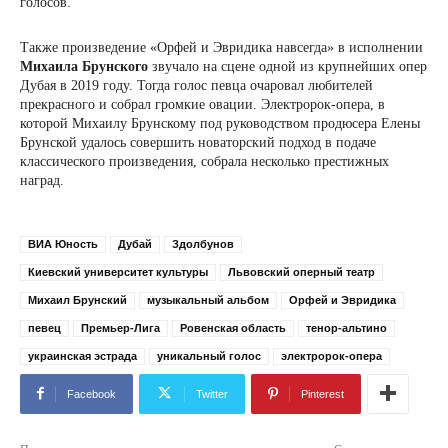
голосов.
Также произведение «Орфей и Эвридика навсегда» в исполнении
Михаила Брунского
звучало на сцене одной из крупнейших опер
Дубая в 2019 году. Тогда голос певца очаровал любителей
прекрасного и собрал громкие овации. Электророк-опера, в
которой Михаилу Брунскому под руководством продюсера Елены
Брунской удалось совершить новаторский подход в подаче
классического произведения, собрала несколько престижных
наград.
ВИА Юность
Дубай
Здолбунов
Киевский университет культуры
Львовский оперный театр
Михаил Брунский
музыкальный альбом
Орфей и Эвридика
певец
Премьер-Лига
Ровенская область
тенор-альтино
украинская эстрада
уникальный голос
электророк-опера
Facebook
Twitter
Pinterest