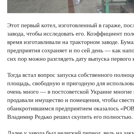
Этот первый котел, изготовленный в гараже, по
завода, чтобы исследовать его. Коэффициент поле
время изготавливали на тракторном заводе. Бума
предприятия сохраняет и по сей день — как нап
сих пор можно разглядеть дату выпуска первого 
Тогда встал вопрос запуска собственного полно
площадь, свободную и пригодную для использова
очень много — в постсоветской Украине многие 
продавали имущество и помещения, чтобы свест
обанкротившимся предприятием оказалось «Р
Владимир Редько решил скупить его полностью.
Далее у завода был нелегкий период, ведь на за