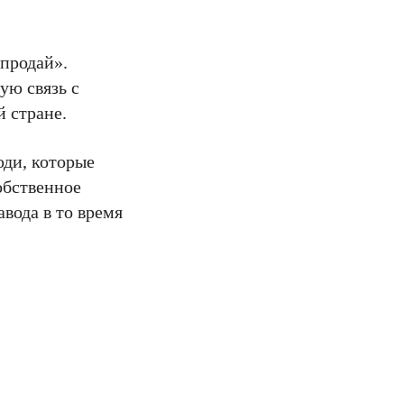
-продай».
ую связь с
й стране.
юди, которые
обственное
авода в то время