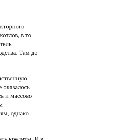
акторного
котлов, в то
атель
дства. Там до
одственную
е оказалось
ь и массово
м
м, однако
ать кредиты. И в