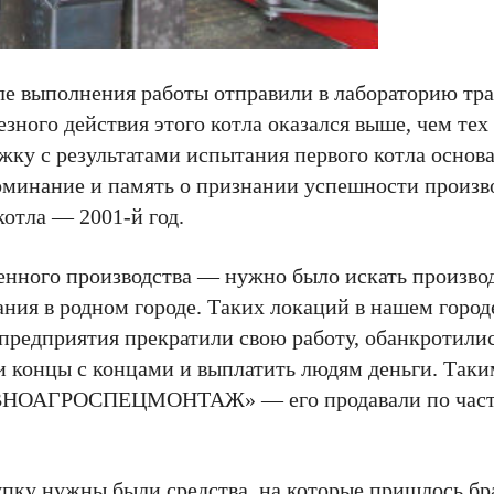
сле выполнения работы отправили в лабораторию тр
зного действия этого котла оказался выше, чем тех 
жку с результатами испытания первого котла основ
оминание и память о признании успешности произво
котла — 2001-й год.
ценного производства — нужно было искать произв
ния в родном городе. Таких локаций в нашем город
предприятия прекратили свою работу, обанкротилис
и концы с концами и выплатить людям деньги. Таки
ОВНОАГРОСПЕЦМОНТАЖ» — его продавали по частя
купку нужны были средства, на которые пришлось бр