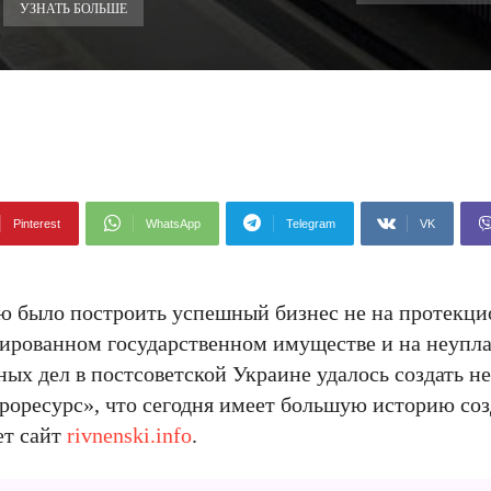
УЗНАТЬ БОЛЬШЕ
Pinterest
WhatsApp
Telegram
VK
ю было построить успешный бизнес не на протекци
изированном государственном имуществе и на неупл
ых дел в постсоветской Украине удалось создать не
гроресурс», что сегодня имеет большую историю со
ет сайт
rivnenski.info
.