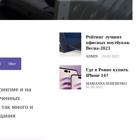
Рейтинг лучших
офисных ноутбуков.
Весна-2023
ADMIN
-
20.03.2023
Viber
Где в Ровно купить
iPhone 14?
MARIANNA SEMERENKO
-
05.10.2022
онизме и на
аченных
 так много и
здания