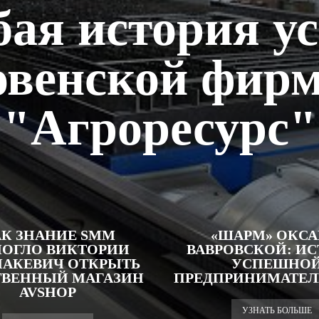
бая история ус
овенской фир
"Агроресурс"
К ЗНАНИЕ SMM
«ШАРМ» ОКС
ОГЛО ВИКТОРИИ
ВАВРОВСКОЙ: И
АКЕВИЧ ОТКРЫТЬ
УСПЕШНО
ТВЕННЫЙ МАГАЗИН
ПРЕДПРИНИМАТЕ
AVSHOP
УЗНАТЬ БОЛЬШЕ