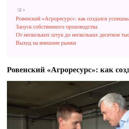
Ровенский «Агроресурс»: как создался успешны
Запуск собственного производства
От нескольких штук до нескольких десятков ты
Выход на внешние рынки
Ровенский «Агроресурс»: как соз