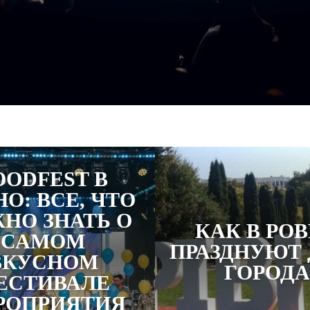
OODFEST В
О: ВСЕ, ЧТО
НО ЗНАТЬ О
КАК В РО
САМОМ
ПРАЗДНУЮТ 
ВКУСНОМ
ГОРОДА
ЕСТИВАЛЕ
РОПРИЯТИЯ