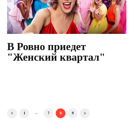
В Ровно приедет
"Женский квартал"
...
1
7
8
9