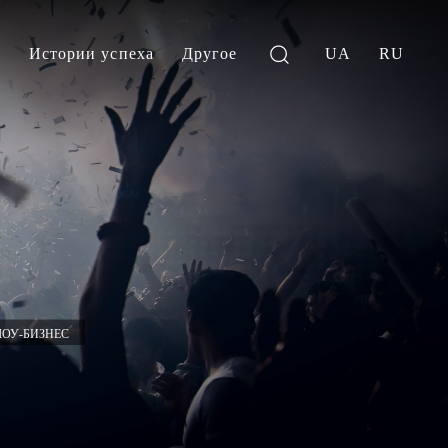
и
Истории успеха
Другое
UA
RU
ОУ-БИЗНЕС