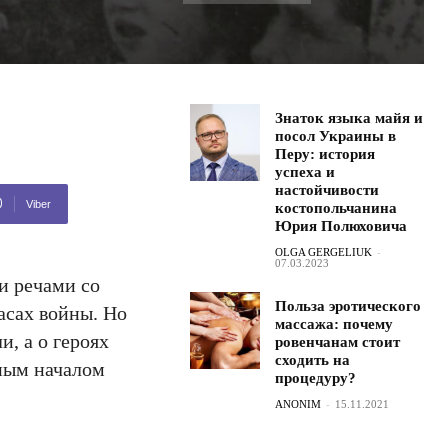
Знаток языка майя и
посол Украины в
Перу: история
успеха и
настойчивости
Viber
костопольчанина
Юрия Полюховича
OLGA GERGELIUK
-
07.03.2023
и речами со
Польза эротического
асах войны. Но
массажа: почему
и, а о героях
ровенчанам стоит
сходить на
тным началом
процедуру?
ANONIM
-
15.11.2021