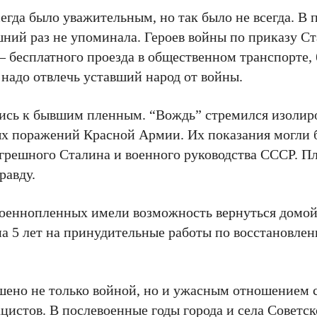
егда было уважительным, но так было не всегда. В 
шний раз не упоминала. Героев войны по приказу 
т – бесплатного проезда в общественном транспорте,
 надо отвлечь уставший народ от войны.
сь к бывшим пленным. “Вождь” стремился изолиро
ых поражений Красной Армии. Их показания могли
згрешного Сталина и военного руководства СССР. 
равду.
военнопленных имели возможность вернуться домой 
а 5 лет на принудительные работы по восстановле
шено не только войной, но и ужасным отношением 
ацистов. В послевоенные годы города и села Советс