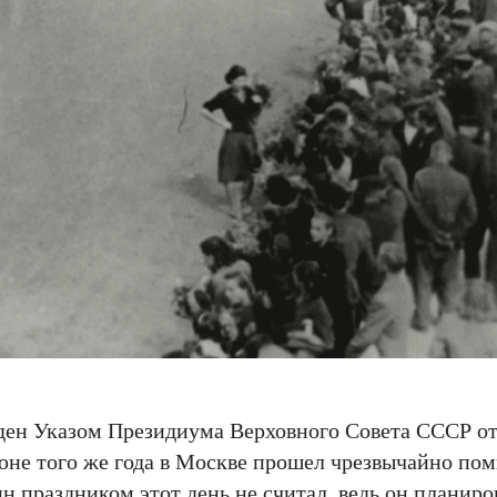
ден Указом Президиума Верховного Совета СССР от 
юне того же года в Москве прошел чрезвычайно пом
 праздником этот день не считал, ведь он планиров