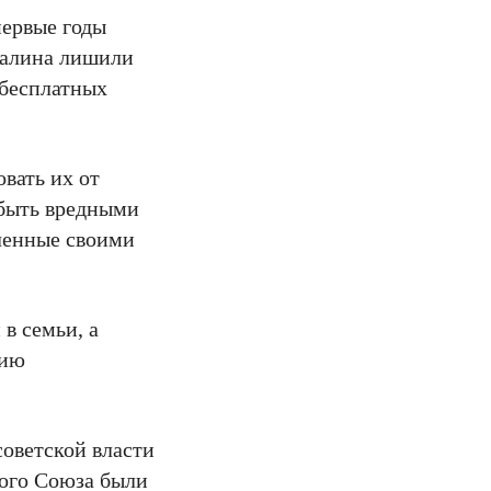
первые годы
Сталина лишили
 бесплатных
вать их от
 быть вредными
Пленные своими
в семьи, а
нию
советской власти
кого Союза были