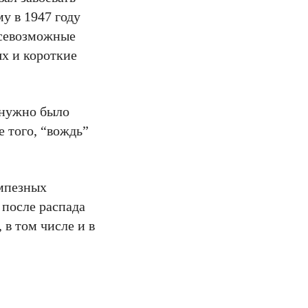
у в 1947 году
всевозможные
х и короткие
 нужно было
е того, “вождь”
омпезных
 после распада
 в том числе и в