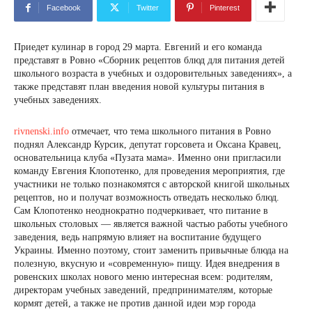
Facebook
Twitter
Pinterest
Приедет кулинар в город 29 марта. Евгений и его команда
представят в Ровно «Сборник рецептов блюд для питания детей
школьного возраста в учебных и оздоровительных заведениях», а
также представят план введения новой культуры питания в
учебных заведениях.
rivnenski.info
отмечает, что тема школьного питания в Ровно
поднял Александр Курсик, депутат горсовета и Оксана Кравец,
основательница клуба «Пузата мама». Именно они пригласили
команду Евгения Клопотенко, для проведения мероприятия, где
участники не только познакомятся с авторской книгой школьных
рецептов, но и получат возможность отведать несколько блюд.
Сам Клопотенко неоднократно подчеркивает, что питание в
школьных столовых — является важной частью работы учебного
заведения, ведь напрямую влияет на воспитание будущего
Украины. Именно поэтому, стоит заменить привычные блюда на
полезную, вкусную и «современную» пищу. Идея внедрения в
ровенских школах нового меню интересная всем: родителям,
директорам учебных заведений, предпринимателям, которые
кормят детей, а также не против данной идеи мэр города