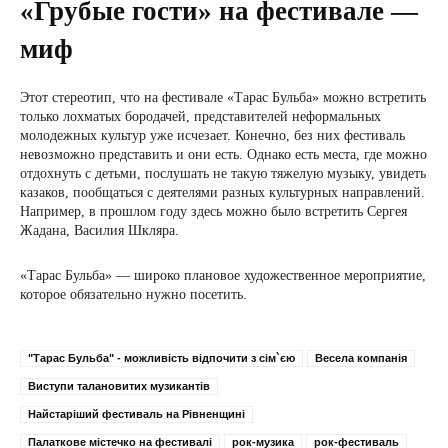
«Грубые гости» на фестивале —
миф
Этот стереотип, что на фестивале «Тарас Бульба» можно встретить
только лохматых бородачей, представителей неформальных
молодежных культур уже исчезает. Конечно, без них фестиваль
невозможно представить и они есть. Однако есть места, где можно
отдохнуть с детьми, послушать не такую ​​тяжелую музыку, увидеть
казаков, пообщаться с деятелями разных культурных направлений.
Например, в прошлом году здесь можно было встретить Сергея
Жадана, Василия Шкляра.
«Тарас Бульба» — широко плановое художественное мероприятие,
которое обязательно нужно посетить.
"Тарас Бульба" - можливість відпочити з сім`єю
Весела компанія
Виступи талановитих музикантів
Найстаріший фестиваль на Рівненщині
Палаткове містечко на фестивалі
рок-музика
рок-фестиваль