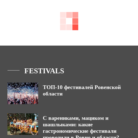
FESTIVALS
ТОП-10 фестивалей Ровенской
области
С варениками, мациком и
шашлыками: какие
гастрономические фестивали
проводили в Ровно и области?