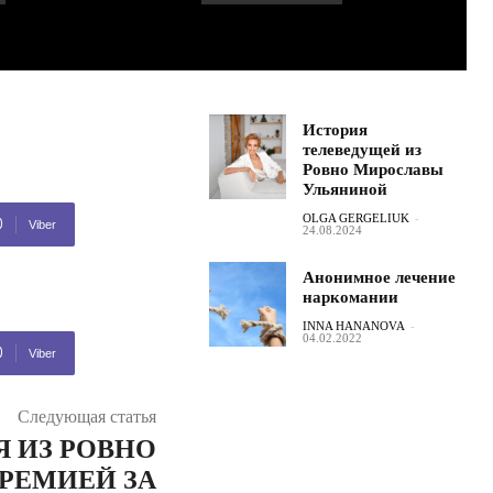
История
телеведущей из
Ровно Мирославы
Ульяниной
OLGA GERGELIUK
-
Viber
24.08.2024
Анонимное лечение
наркомании
INNA HANANOVA
-
04.02.2022
Viber
Следующая статья
 ИЗ РОВНО
РЕМИЕЙ ЗА