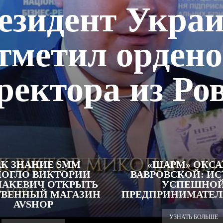
езидент Укра
тметил орден
ректора из Ро
К ЗНАНИЕ SMM
«ШАРМ» ОКС
ОГЛО ВИКТОРИИ
ВАВРОВСКОЙ: И
АКЕВИЧ ОТКРЫТЬ
УСПЕШНО
ТВЕННЫЙ МАГАЗИН
ПРЕДПРИНИМАТЕ
AVSHOP
УЗНАТЬ БОЛЬШЕ