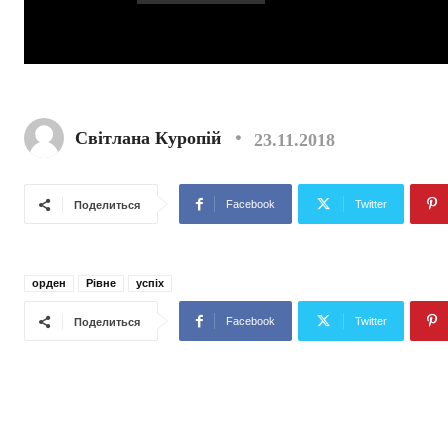
Світлана Куропій
23.11.2018
Facebook
Twitter
Поделиться
орден
Рівне
успіх
Facebook
Twitter
Поделиться