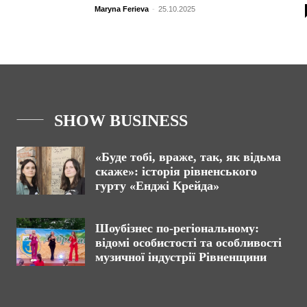
Maryna Ferieva
-
25.10.2025
SHOW BUSINESS
«Буде тобі, враже, так, як відьма
скаже»: історія рівненського
гурту «Енджі Крейда»
Шоубізнес по-регіональному:
відомі особистості та особливості
музичної індустрії Рівненщини