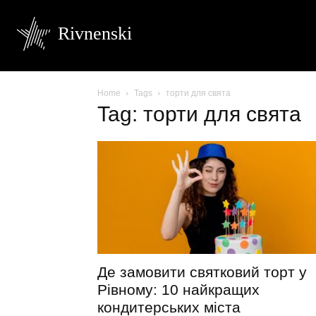
Rivnenski
Home
Tags
торти для свята
Tag: торти для свята
Де замовити святковий торт у
Рівному: 10 найкращих
кондитерських міста