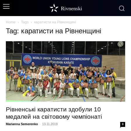
Rivnenski
Home
Tags
каратисти на Рівненщині
Tag: каратисти на Рівненщині
Рівненські каратисти здобули 10
медалей на світовому чемпіонаті
Marianna Semerenko
-
13.11.2019
0