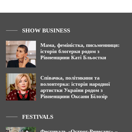
SHOW BUSINESS
Мама, феміністка, письменниця:
історія блогерки родом з
Рівненщини Каті Бльостки
Співачка, політикиня та
волонтерка: історія народної
артистки України родом з
Рівненщини Оксани Білозір
FESTIVALS
Фестиваль «Острог-Ренесанс» –