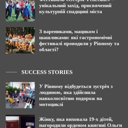
унікальний захід, присвячений
культурній спадщині міста
З варениками, мациком і
шашликами: які гастрономічні
фестивалі проводили у Рівному та
області?
SUCCESS STORIES
У Рівному відбудеться зустріч з
людиною, яка здійснила
навколосвітню подорож на
мотоциклі
Жінку, яка виховала 19-х дітей,
нагородили орденом княгині Ольги