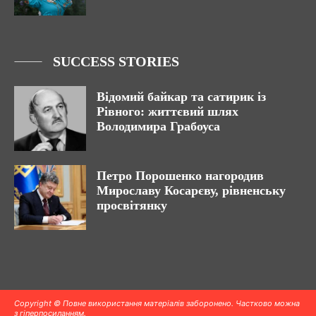
SUCCESS STORIES
Відомий байкар та сатирик із
Рівного: життєвий шлях
Володимира Грабоуса
Петро Порошенко нагородив
Мирославу Косарєву, рівненську
просвітянку
Copyright © Повне використання матеріалів заборонено. Частково можна
з гіперпосиланням.