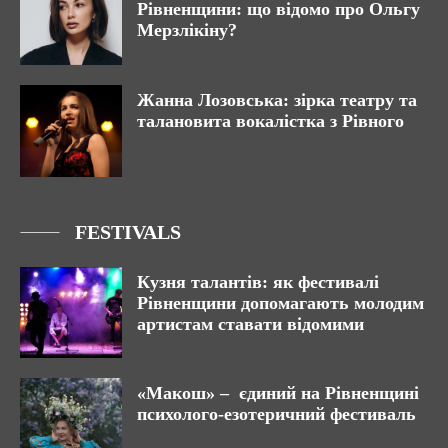
Рівненщини: що відомо про Ольгу
Мерзлікіну?
Жанна Лозовська: зірка театру та
талановита вокалістка з Рівного
FESTIVALS
Кузня талантів: як фестивалі
Рівненщини допомагають молодим
артистам ставати відомими
«Макош» – єдиний на Рівненщині
психолого-езотеричний фестиваль