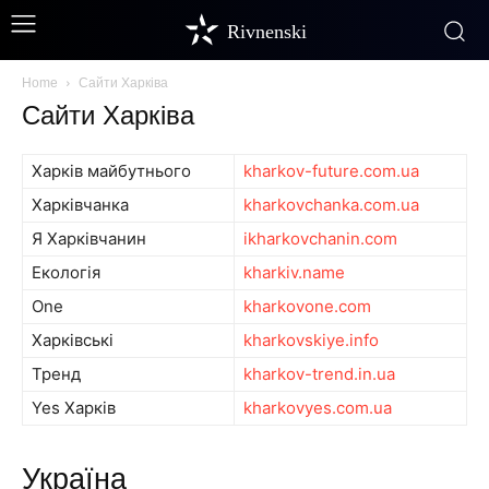
Rivnenski
Home
Сайти Харківа
Сайти Харківа
Харків майбутнього
kharkov-future.com.ua
Харківчанка
kharkovchanka.com.ua
Я Харківчанин
ikharkovchanin.com
Екологія
kharkiv.name
One
kharkovone.com
Харківські
kharkovskiye.info
Тренд
kharkov-trend.in.ua
Yes Харків
kharkovyes.com.ua
Україна