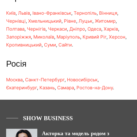
Київ
,
Львів
,
Івано-Франківськ
,
Тернопіль
,
Вінниця
,
Чернівці
,
Хмельницький
,
Рівне
,
Луцьк
,
Житомир
,
Полтава
,
Чернігів
,
Черкаси
,
Дніпро
,
Одеса
,
Харків
,
Запоріжжя
,
Миколаїв
,
Маріуполь
,
Кривий Ріг
,
Херсон
,
Кропивницький
,
Суми
,
Сайти
.
Росія
Москва
,
Санкт-Петербург
,
Новосибірськ
,
Єкатеринбург
,
Казань
,
Самара
,
Ростов-на-Дону
.
SHOW BUSINESS
Акторка та модель родом з