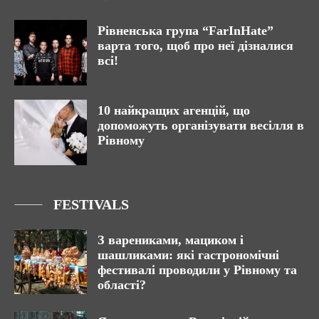
Рівненська група “FarInHate”
варта того, щоб про неї дізналися
всі!
10 найкращих агенцій, що
допоможуть організувати весілля в
Рівному
FESTIVALS
З варениками, мациком і
шашликами: які гастрономічні
фестивалі проводили у Рівному та
області?