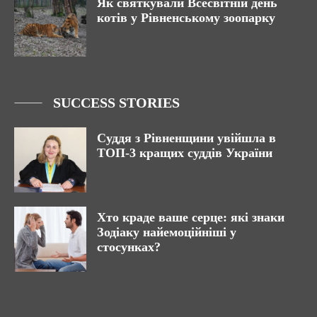
Як святкували Всесвітній день
котів у Рівненському зоопарку
SUCCESS STORIES
Суддя з Рівненщини увійшла в
ТОП-3 кращих суддів України
Хто краде ваше серце: які знаки
Зодіаку найемоційніші у
стосунках?