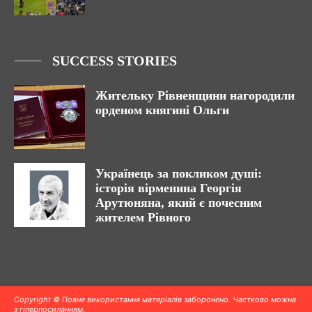
SUCCESS STORIES
Жительку Рівненщини нагородили
орденом княгині Ольги
Українець за покликом душі:
історія вірменина Георгія
Арутюняна, який є почесним
жителем Рівного
Copyright © Повне використання матеріалів заборонено. Частково можна
з гіперпосиланням.