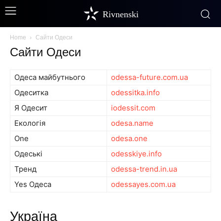
Rivnenski
Home
Сайти Одеси
Сайти Одеси
Одеса майбутнього
odessa-future.com.ua
Одеситка
odessitka.info
Я Одесит
iodessit.com
Екологія
odesa.name
One
odesa.one
Одеські
odesskiye.info
Тренд
odessa-trend.in.ua
Yes Одеса
odessayes.com.ua
Україна