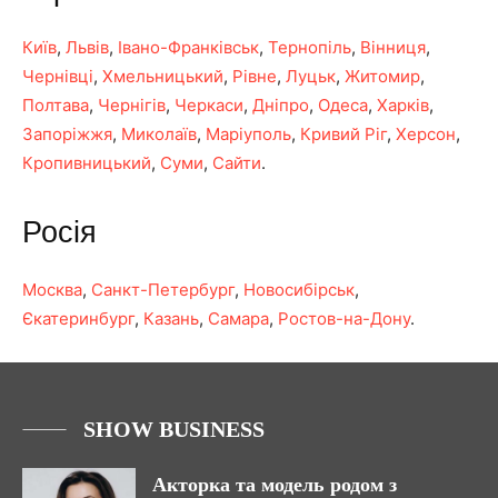
Київ
,
Львів
,
Івано-Франківськ
,
Тернопіль
,
Вінниця
,
Чернівці
,
Хмельницький
,
Рівне
,
Луцьк
,
Житомир
,
Полтава
,
Чернігів
,
Черкаси
,
Дніпро
,
Одеса
,
Харків
,
Запоріжжя
,
Миколаїв
,
Маріуполь
,
Кривий Ріг
,
Херсон
,
Кропивницький
,
Суми
,
Сайти
.
Росія
Москва
,
Санкт-Петербург
,
Новосибірськ
,
Єкатеринбург
,
Казань
,
Самара
,
Ростов-на-Дону
.
SHOW BUSINESS
Акторка та модель родом з