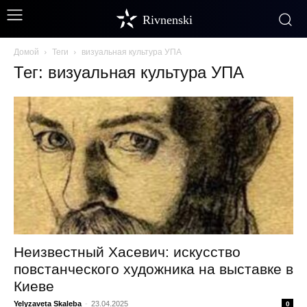
Rivnenski
Домой
Теги
визуальная культура УПА
Тег: визуальная культура УПА
Неизвестный Хасевич: искусство
повстанческого художника на выставке в
Киеве
Yelyzaveta Skaleba
-
23.04.2025
0