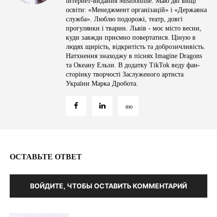
інтернет-видання Mistoonline. Маю дві вищі
освіти: «Менеджмент організацій» і «Державна
служба». Люблю подорожі, театр, довгі
прогулянки і тварин. Львів - моє місто весни,
куди завжди приємно повертатися. Ціную в
людях щирість, відкритість та доброзичливість.
Натхнення знаходжу в піснях Imagine Dragons
та Океану Ельзи. В додатку TikTok веду фан-
сторінку творчості Заслуженого артиста
України Марка Дробота.
ОСТАВЬТЕ ОТВЕТ
ВОЙДИТЕ, ЧТОБЫ ОСТАВИТЬ КОММЕНТАРИЙ