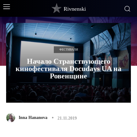
Rivnenski
ФЕСТИВАЛИ
Начало Странствующего
кинофестиваля Docudays UA на
Ровенщине
Inna Hananova
21.11.2019