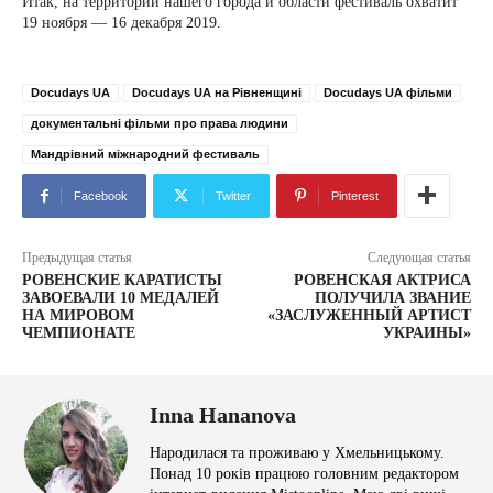
Итак, на территории нашего города и области фестиваль охватит
19 ноября — 16 декабря 2019.
Docudays UA
Docudays UA на Рівненщині
Docudays UA фільми
документальні фільми про права людини
Мандрівний міжнародний фестиваль
Facebook
Twitter
Pinterest
Предыдущая статья
Следующая статья
РОВЕНСКИЕ КАРАТИСТЫ
РОВЕНСКАЯ АКТРИСА
ЗАВОЕВАЛИ 10 МЕДАЛЕЙ
ПОЛУЧИЛА ЗВАНИЕ
НА МИРОВОМ
«ЗАСЛУЖЕННЫЙ АРТИСТ
ЧЕМПИОНАТЕ
УКРАИНЫ»
Inna Hananova
Народилася та проживаю у Хмельницькому.
Понад 10 років працюю головним редактором