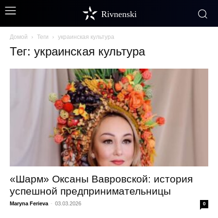
Rivnenski
Домой
Теги
украинская культура
Тег: украинская культура
«Шарм» Оксаны Вавровской: история
успешной предпринимательницы
Maryna Ferieva
-
03.03.2026
0