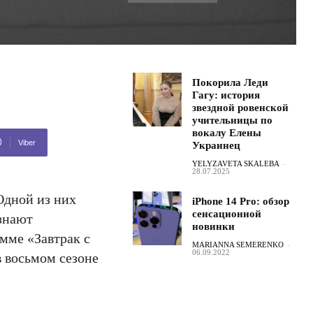
Покорила Леди
Гагу: история
звездной ровенской
учительницы по
вокалу Елены
Viber
Украинец
YELYZAVETA SKALEBA
-
28.07.2025
Одной из них
iPhone 14 Pro: обзор
сенсационной
знают
новинки
мме «Завтрак с
MARIANNA SEMERENKO
-
06.09.2022
в восьмом сезоне