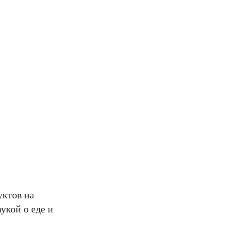
уктов на
укой о еде и