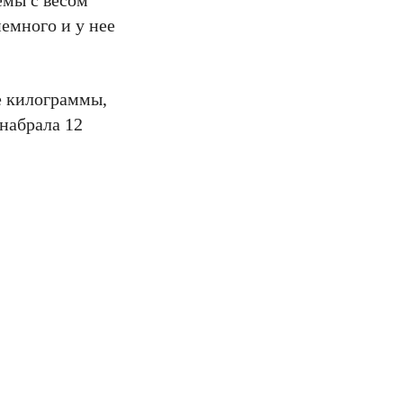
емы с весом
емного и у нее
е килограммы,
 набрала 12