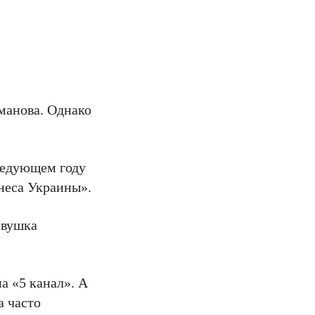
манова. Однако
ледующем году
неса Украины».
евушка
а «5 канал». А
а часто