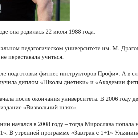
де она родилась 22 июля 1988 года.
альном педагогическом университете им. М. Драго
не переставала учиться.
оле подготовки фитнес инструкторов Профи». А в с
олучила диплом «Школы диетики» и «Академии фит
чала после окончания университета. В 2006 году д
 издание «Визвольний шлях».
ии начался в 2008 году – тогда Мирослава попала н
+1». В утренней программе «Завтрак с 1+1» Ульянин