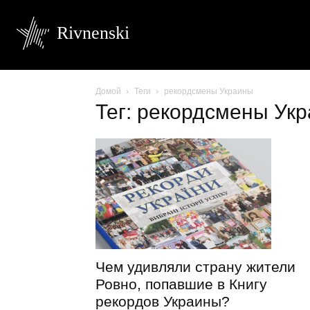
Rivnenski
Домой
Теги
рекордсмены Украины
Тег: рекордсмены Ук
Чем удивляли страну жители
Ровно, попавшие в Книгу
рекордов Украины?