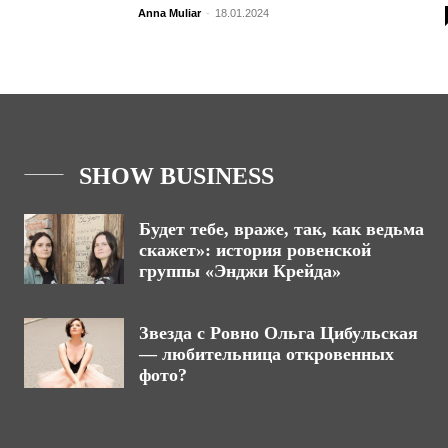
Anna Muliar
-
18.01.2024
SHOW BUSINESS
Будет тебе, враже, так, как ведьма
скажет»: история ровенской
группы «Энджи Крейда»
Звезда с Ровно Ольга Цибульская
— любительница откровенных
фото?