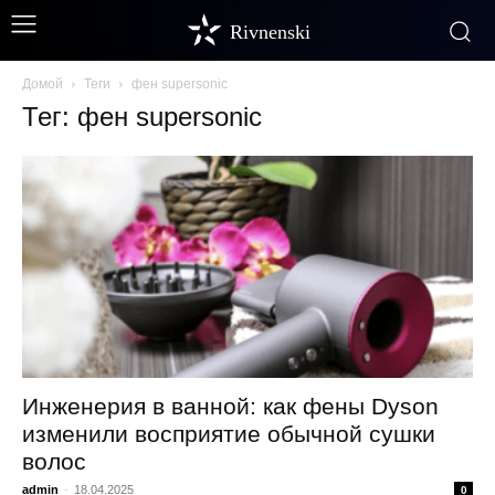
Rivnenski
Домой
Теги
фен supersonic
Тег: фен supersonic
Инженерия в ванной: как фены Dyson
изменили восприятие обычной сушки
волос
admin
-
18.04.2025
0