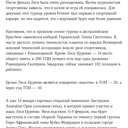
После финала Леся была очень разочарована, Витма журналистам
спортсменка заявила, что в целом ее игра ей понравилась. Для
девушки этот турнир уровня Premier был первым в спортивной
карьере, но она надеется, что следующий будет еще более удачным.
Напомним, что в прошлом сезоне турнир в австралийском
Брисбене закончился победой Украинский Элина Свитолина. К
числу двухсот лучших теннисисток планеты по версии Всемирной
женской теннисной ассоциации вошли двое спортсменок,
связанных с Ривненщиной. Кроме Леси Цуренко — 24 место
общего зачета, в 200-ТЦИ лучших есть еще одна уроженка
Ровенщины Екатерина Завадская, сейчас занимает 182 позицию в
рейтинге.
Целью Леси Цуренко является покорение «высоты» в ТОП — 20, а
через год ТОП — 10.
А уже 14 января стартовал открытый чемпионат Австралии
Australian Open (основная сетка), в котором примет участие и
наша Леся Цуренко. Впоследствии, 6-9 февраля, она будет
выступать в составе сборной Украины по теннису первой группы
Евро-Африканской зоны Кубка Федерации в польском городе
Зелена Гура. Желаем спортсменке успеха и высоких результатов.