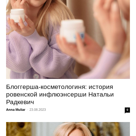
Блоггерша-косметологиня: история
ровенской инфлюэнсерши Натальи
Радкевич
Anna Muliar
-
23.08.2023
0