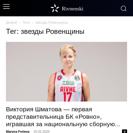
Rivnenski
Домой
Теги
звезды Ровенщины
Тег: звезды Ровенщины
Виктория Шматова — первая
представительница БК «Ровно»,
игравшая за национальную сборную...
Maryna Ferieva
-
25.02.2026
0