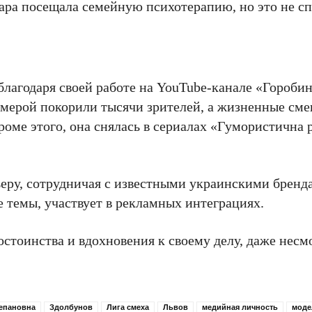
ара посещала семейную психотерапию, но это не сп
благодаря своей работе на YouTube-канале «Горобин
амерой покорили тысячи зрителей, а жизненные см
оме этого, она снялась в сериалах «Гумористична 
ьеру, сотрудничая с известными украинскими бренд
 темы, участвует в рекламных интеграциях.
стоинства и вдохновения к своему делу, даже несм
епановна
Здолбунов
Лига смеха
Львов
медийная личность
моде