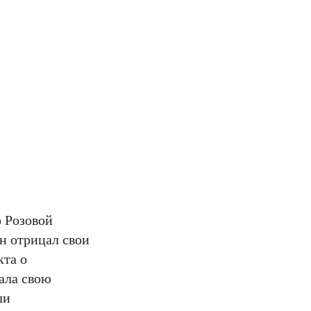
р Розовой
он отрицал свои
кта о
ала свою
ли