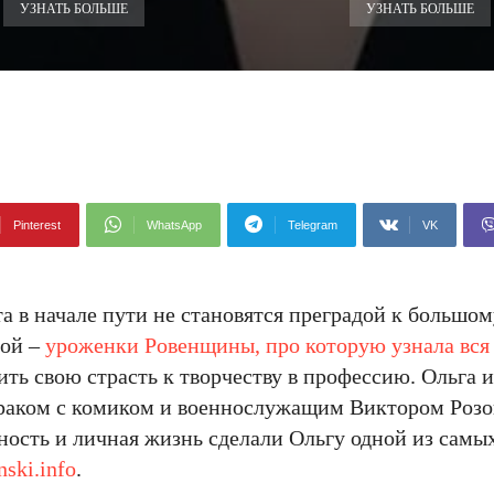
УЗНАТЬ БОЛЬШЕ
УЗНАТЬ БОЛЬШЕ
Pinterest
WhatsApp
Telegram
VK
а в начале пути не становятся преградой к большому
ой –
уроженки Ровенщины, про которую узнала вся
ть свою страсть к творчеству в профессию. Ольга 
браком с комиком и военнослужащим Виктором Розо
льность и личная жизнь сделали Ольгу одной из сам
nski.info
.