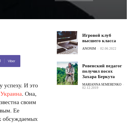
Игровой клуб
высшего класса
ANONIM
-
02.06.2022
Viber
Ровенский педагог
получил посох
Захара Беркута
 успеху. И это
MARIANNA SEMERENKO
-
02.12.2019
 Украина
. Она,
известна своим
вым. Ее
ых обсуждаемых