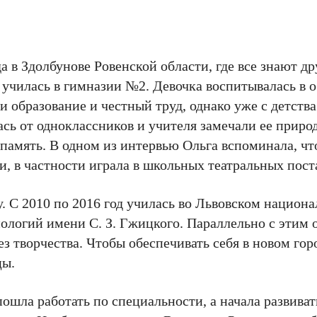
а в Здолбунове Ровенской области, где все знают др
а училась в гимназии №2. Девочка воспитывалась в 
 образование и честный труд, однако уже с детства
ась от одноклассников и учителя замечали ее приро
память. В одном из интервью Ольга вспоминала, чт
и, в частности играла в школьных театральных пост
у. С 2010 по 2016 год училась во Львовском национ
ологий имени С. З. Гжицкого. Параллельно с этим 
без творчества. Чтобы обеспечивать себя в новом гор
цы.
пошла работать по специальности, а начала развива