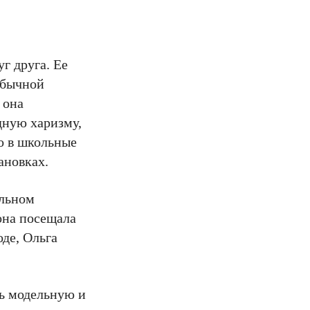
уг друга. Ее
обычной
 она
дную харизму,
о в школьные
ановках.
альном
она посещала
оде, Ольга
ть модельную и