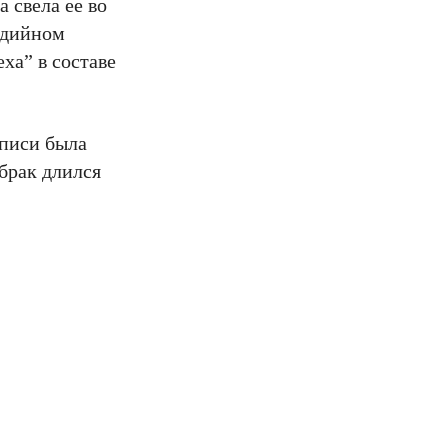
 свела ее во
едийном
ха” в составе
списи была
 брак длился