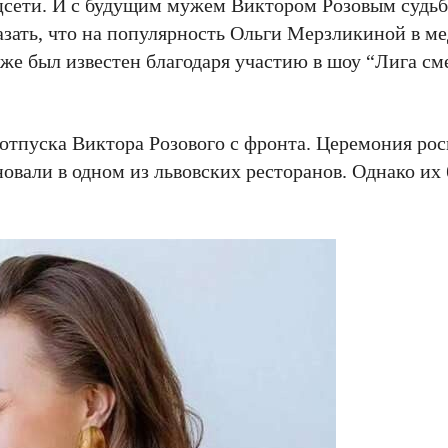
цсети. И с будущим мужем Виктором Розовым судьба
зать, что на популярность Ольги Мерзликиной в м
же был известен благодаря участию в шоу “Лига сме
я отпуска Виктора Розового с фронта. Церемония ро
овали в одном из львовских ресторанов. Однако их