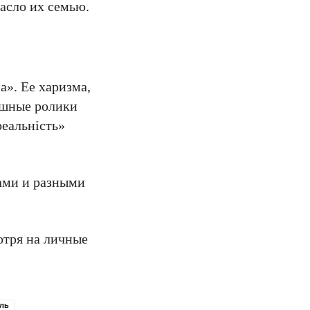
асло их семью.
а». Ее харизма,
ешные ролики
реальність»
ами и разными
отря на личные
ль