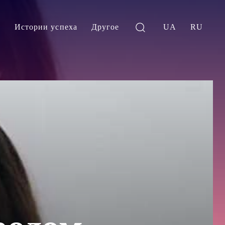
и
Истории успеха
Другое
UA
RU